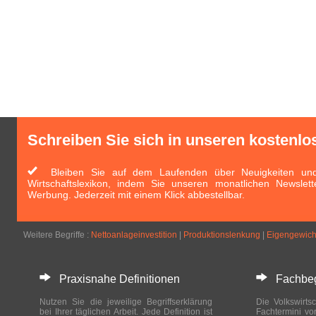
Schreiben Sie sich in unseren kostenlo
Bleiben Sie auf dem Laufenden über Neuigkeiten und 
Wirtschaftslexikon, indem Sie unseren monatlichen Newslett
Werbung. Jederzeit mit einem Klick abbestellbar.
Weitere Begriffe :
Nettoanlageinvestition
|
Produktionslenkung
|
Eigengewich
Praxisnahe Definitionen
Fachbegri
Nutzen Sie die jeweilige Begriffserklärung
Die Volkswirtsc
bei Ihrer täglichen Arbeit. Jede Definition ist
Fachtermini vo