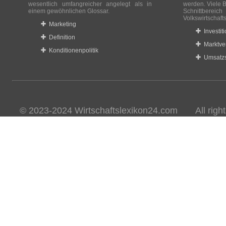
wesentlich umfangreicher angelegt als in
werden. Viele B
einem gewöhnlichen Glossar.
Schnittberei
Volkswirtschaft
Marketing
Investit
Definition
Marktve
Konditionenpolitik
Umsatzs
© 2023-2024 Wirtschaftslexikon24.com All rights