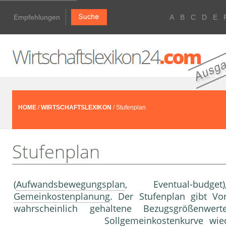
Empfehlungen
A
B
C
D
E
HOME
/
WIRTSCHAFTSLEXIKON
/ Stufenplan
Stufenplan
(
Aufwandsbewegungsplan
, Eventual-budg
Gemeinkostenplanung
. Der Stufenplan gibt Vo
wahrscheinlich gehaltene Bezugsgrößenwer
Sollgemeinkostenkurve wie