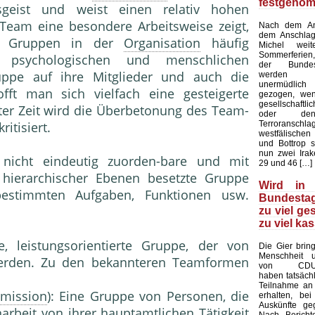
festgeno
sgeist und weist einen relativ hohen
Team eine besondere Arbeitsweise zeigt,
Nach dem Ans
dem Anschlag
er Gruppen in der
Organisation
häufig
Michel wei
Sommerferien,
r psychologischen und menschlichen
der Bundes
uppe auf ihre Mitglieder und auch die
werden a
unermüdlich
offt man sich vielfach eine gesteigerte
gezogen, we
gesellschaf
ster Zeit wird die Überbetonung des Team-
oder den
Terroranschla
itisiert.
westfälischen
und Bottrop s
nun zwei Irak
 nicht eindeutig zuorden-bare und mit
29 und 46 […]
r hierarchischer Ebenen besetzte Gruppe
Wird in
bestimmten Aufgaben, Funktionen usw.
Bundestag
zu viel ge
zu viel kas
 leistungsori­entierte Gruppe, der von
Die Gier brin
Menschheit u
werden. Zu den bekannteren Teamformen
von CDU-A
haben tatsächl
Teilnahme an
mission
): Eine Grup­pe von Personen, die
erhalten, bei
Auskünfte ge
enarbeit von ihrer hauptamtlichen
Tätigkeit
Nach Bericht