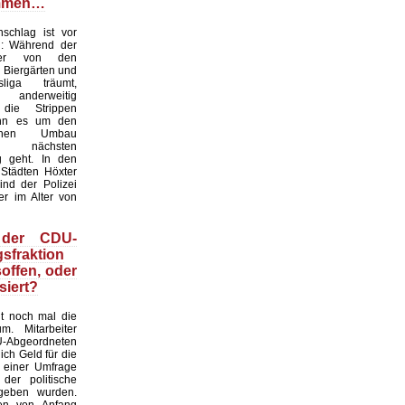
mmen…
chlag ist vor
: Während der
ter von den
 Biergärten und
liga träumt,
nderweitig
 die Strippen
nn es um den
tlichen Umbau
 nächsten
g geht. In den
 Städten Höxter
ind der Polizei
er im Alter von
 der CDU-
sfraktion
soffen, oder
siert?
gt noch mal die
m. Mitarbeiter
bgeordneten
ich Geld für die
 einer Umfrage
 der politische
geben wurden.
en von Anfang