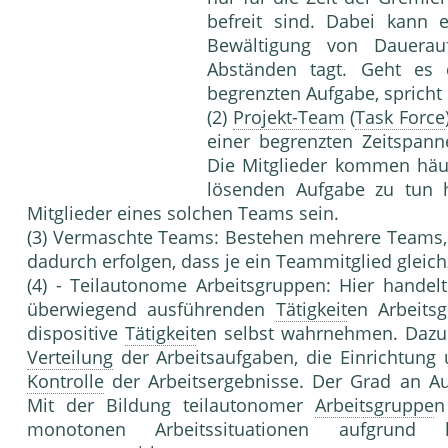
be­freit sind. Dabei kann
Bewältigung von Dauerau
Abständen tagt. Geht e
begrenzten Aufgabe, sprich
(2)
Projekt-Team
(
Task Force
einer begrenzten Zeit­span
Die Mitglieder kommen häufi
lösenden Aufgabe zu tun 
Mitglieder eines solchen Teams sein.
(3) Vermaschte Teams: Bestehen mehrere Teams,
dadurch erfolgen, dass je ein Teammitglied gleich
(4) - Teilautonome Arbeitsgruppen: Hier han­de
über­wiegend ausführenden
Tätigkeit
en Arbeits
dispositive
Tätigkeit
en selbst wahrnehmen. Dazu g
Verteilung
der Arbeitsaufgaben, die Einrichtung
Kontrolle
der Arbeits­ergebnisse. Der Grad an A
Mit der Bildung teilautono­mer
Arbeitsgruppe
n
monotonen Arbeitssituationen auf­grund h