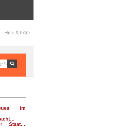
Hilfe & FAQ
eues im
dacht…
her Staat…