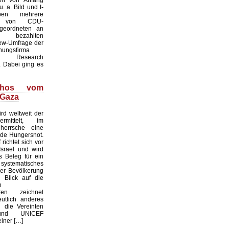
. a. Bild und t-
ben mehrere
te von CDU-
geordneten an
ezahlten
iew-Umfrage der
hungsfirma
Research
 Dabei ging es
thos vom
 Gaza
rd weltweit der
rmittelt, im
 herrsche eine
de Hungersnot.
richtet sich vor
srael und wird
s Beleg für ein
ystematisches
er Bevölkerung
n Blick auf die
n
aten zeichnet
utlich anderes
 die Vereinten
und UNICEF
einer […]