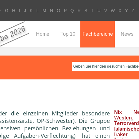
F
G
H
I
J
K
L
M
N
O
P
Q
R
S
T
U
V
W
X
Y
Z
Home
Top 10
Fachbereiche
News
der die einzelnen Mitglieder besondere
Nix N
Westen:
ssistenzärzte, OP-Schwester). Die Gruppe
Terrorver
tensiven persönlichen Beziehungen und
Islamisc
olge Aufgaben-
Verflechtung
), hat einen
Iraker