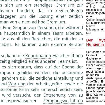
August 2026 (u
 es sich um ein
ständiges Gremium
zur
online) ha
fgaben handeln, das in regelmäßigen
Beschäftig
Bundestagsab
s dagegen um die
Lösung
einer zeitlich
einer b
Online-/Interv
t man von einem ad hoc
Gremium
.
US-Marktforsc
Mavrix 
): Eine Gruppe von Personen, die während
teilgenommen.
ne hauptamtlich in einem Team arbeiten.
[…]
g aus all den Berei­chen, die mit der zu
Der My
ha­ben. Es können auch externe
Berater
Hunger in
Seit Jahren wi
 so kann die
Koordination
zwischen ihnen
Eindruck ve
Gazastreifen
zeitig Mitglied eines anderen Teams ist.
flächendecken
Dieser Vorwurf 
lt es sich darum, dass auf der Ebene der
allem gegen I
grup­pen gebildet werden, die bestimmte
regelmäßig al
angeblich s
ehören z.B. die zeitliche Einteilung und
Aushungern d
angeführt. Ei
 und
Wartung
der Arbeitsgeräte sowie die
veröffentlichte
Ernährungsd
utonomie kann sehr unterschiedlich sein.
jedoch ein de
 wird versucht, der Entste­hung von zu
Bild. Während
Nationen 
ochspezialisierter
Fertigungsverfahren
weiterhin von 