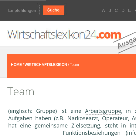
Empfehlungen
A
B
C
D
E
HOME
/
WIRTSCHAFTSLEXIKON
/ Team
Team
(englisch: Gruppe) ist eine
Arbeitsgruppe
, in 
Aufgaben haben (z.B. Narkosearzt, Operateur, A
hat eine gemeinsame Zielsetzung, steht in in
Funktionsbeziehungen (inf