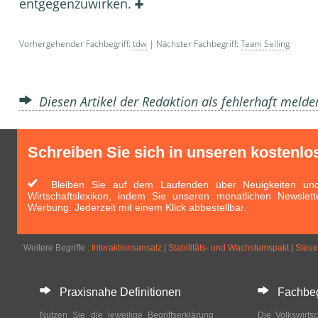
entgegenzuwirken.
Vorhergehender Fachbegriff:
tdw
| Nächster Fachbegriff:
Team Selling
Diesen Artikel der Redaktion als fehlerhaft meld
Schreiben Sie sich in unseren kostenlo
Bleiben Sie auf dem Laufenden über Neuigkeiten und 
Wirtschaftslexikon, indem Sie unseren monatlichen Newslett
Werbung. Jederzeit mit einem Klick abbestellbar.
Weitere Begriffe :
Interaktionsansatz
|
Stabilitäts- und Wachstumspakt
|
Steue
Praxisnahe Definitionen
Fachbegri
Nutzen Sie die jeweilige Begriffserklärung
Die Volkswirtsc