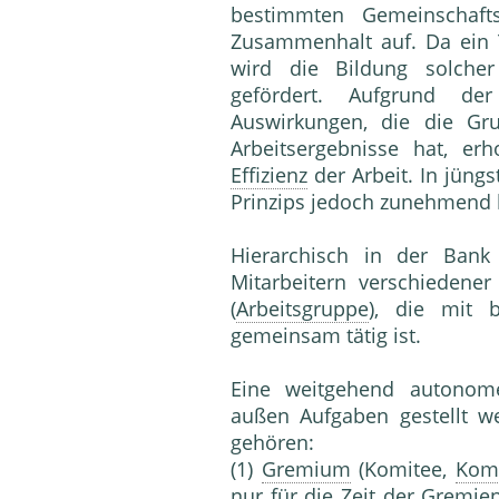
bestimmten Gemeinschaft
Zusammenhalt auf. Da ein 
wird die Bildung solch
gefördert. Aufgrund de
Auswirkungen, die die Gr
Arbeitsergebnisse hat, erh
Effizienz
der Arbeit. In jüng
Prinzips jedoch zunehmend kr
Hierarchisch in der Bank
Mitarbeitern verschiedene
(
Arbeitsgruppe
), die mit 
gemeinsam tätig ist.
Eine weitgehend autonome,
außen Aufgaben ge­stellt 
gehören:
(1)
Gremium
(Komitee,
Kom
nur für die Zeit der Gre­mi