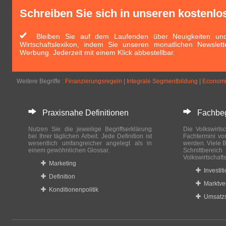
Schreiben Sie sich in unseren kostenlo
Bleiben Sie auf dem Laufenden über Neuigkeiten und 
Wirtschaftslexikon, indem Sie unseren monatlichen Newslett
Werbung. Jederzeit mit einem Klick abbestellbar.
Weitere Begriffe :
Finanzierungsregeln
|
Integrale Segmentbildung
|
Economi
Praxisnahe Definitionen
Fachbegri
Nutzen Sie die jeweilige Begriffserklärung
Die Volkswirtsc
bei Ihrer täglichen Arbeit. Jede Definition ist
Fachtermini vo
wesentlich umfangreicher angelegt als in
werden. Viele B
einem gewöhnlichen Glossar.
Schnittberei
Volkswirtschaft
Marketing
Investit
Definition
Marktve
Konditionenpolitik
Umsatzs