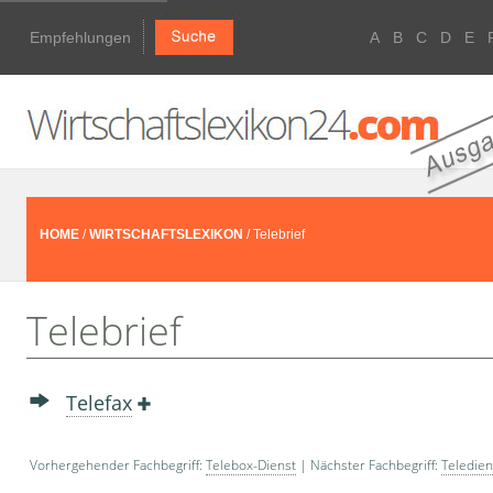
Empfehlungen
A
B
C
D
E
HOME
/
WIRTSCHAFTSLEXIKON
/ Telebrief
Telebrief
Telefax
Vorhergehender Fachbegriff:
Telebox-Dienst
| Nächster Fachbegriff:
Teledie