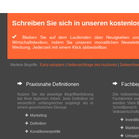
Schreiben Sie sich in unseren kostenlo
Bleiben Sie auf dem Laufenden über Neuigkeiten und 
Wirtschaftslexikon, indem Sie unseren monatlichen Newslett
Werbung. Jederzeit mit einem Klick abbestellbar.
Weitere Begriffe :
Early adopters
|
Nettonachfrage des Auslands
|
Zeitwechse
Praxisnahe Definitionen
Fachbegri
Nutzen Sie die jeweilige Begriffserklärung
Die Volkswirtsc
bei Ihrer täglichen Arbeit. Jede Definition ist
Fachtermini vo
wesentlich umfangreicher angelegt als in
werden. Viele B
einem gewöhnlichen Glossar.
Schnittberei
Volkswirtschaft
Marketing
Investit
Definition
Marktve
Konditionenpolitik
Umsatzs