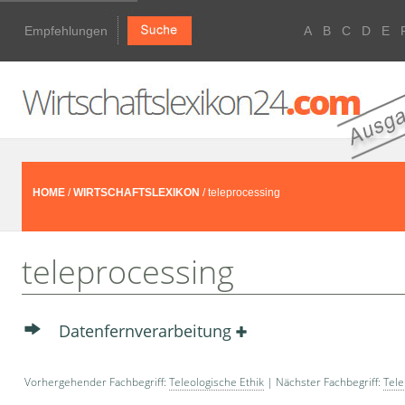
Empfehlungen
A
B
C
D
E
HOME
/
WIRTSCHAFTSLEXIKON
/ teleprocessing
teleprocessing
Datenfernverarbeitung
Vorhergehender Fachbegriff:
Teleologische Ethik
| Nächster Fachbegriff:
Tele