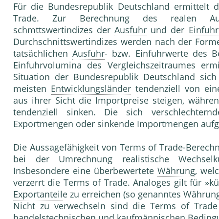
Für die Bundesrepublik Deutschland ermittelt 
Trade. Zur Berechnung des realen Aust
schmttswertindizes der
Ausfuhr
und der
Einfuhr
Durchschnittswertindizes werden nach der Forme
tatsächlichen
Ausfuhr
- bzw. Einfuhrwerte des 
Einfuhrvolumina des Vergleichszeitraumes ermi
Situation der Bundesrepublik Deutschland sich 
meisten
Entwicklungsländer
tendenziell von ein
aus ihrer Sicht die Importpreise steigen, währe
tendenziell sinken. Die sich verschlechtern
Exportmengen oder sinkende Importmengen aufg
Die Aussagefähigkeit von Terms of Trade-Berechn
bei der Umrechnung realistische
Wechselk
Insbesondere eine überbewertete
Währung
, wel
verzerrt die Terms of Trade. Analoges gilt für »
Exportanteil
e zu erreichen (so genanntes Währun
Nicht zu verwechseln sind die Terms of Trad
handelstechnischen und kaufmännischen Bedingu