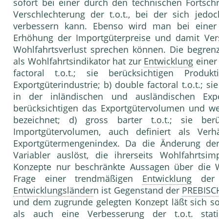
sofort bei einer durch den technischen Fortschr
Verschlechterung der t.o.t., bei der sich jed
verbessern kann. Ebenso wird man bei eine
Erhöhung der Importgüterpreise und damit Vers
Wohlfahrtsverlust sprechen können. Die begren
als Wohlfahrtsindikator hat zur
Entwicklung
einer 
factoral t.o.t.; sie berücksichtigen Produkti
Exportgüterindustrie; b) double factoral t.o.t.; si
in der inländischen und ausländischen Export
berücksichtigen das Exportgütervolumen und we
bezeichnet; d) gross barter t.o.t.; sie be
Importgütervolumen, auch definiert als Ver
Exportgütermengenindex. Da die Änderung der 
Variabler auslöst, die ihrerseits Wohlfahrtsim
Konzepte nur beschränkte Aussagen über die Wo
Frage einer trendmäßigen
Entwicklung
der t
Entwicklungsländer
n ist Gegenstand der
PREBISC
und dem zugrunde gelegten Konzept läßt sich s
als auch eine Verbesserung der t.o.t. statis