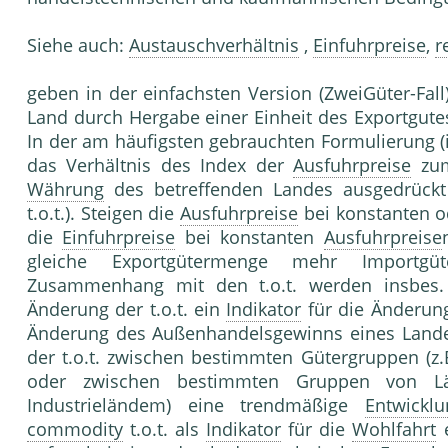
Siehe auch:
Austauschverhältnis
,
Einfuhrpreise
,
r
geben in der einfachsten Version (ZweiGüter-Fal
Land durch Hergabe einer Einheit des Exportgutes
In der am häufigsten gebrauchten Formulierung (i
das Verhältnis des Index der
Ausfuhrpreise
zum
Währung
des betreffenden Landes ausgedrück
t.o.t.). Steigen die
Ausfuhrpreise
bei konstanten 
die
Einfuhrpreise
bei konstanten
Ausfuhrpreise
gleiche Exportgütermenge mehr Importgü
Zusammenhang mit den t.o.t. werden insbes. 
Änderung der t.o.t. ein
Indikator
für die Änderun
Änderung des Außenhandelsgewinns eines Landes
der t.o.t. zwischen bestimmten Gütergruppen (z.
oder zwischen bestimmten Gruppen von Län
Industrieländem) eine trendmäßige
Entwicklu
commodity
t.o.t. als
Indikator
für die
Wohlfahrt
e