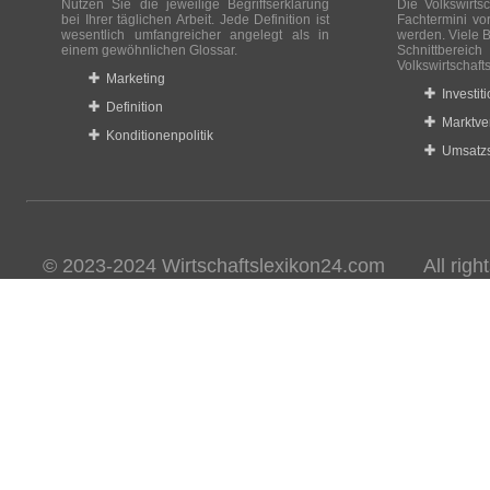
Nutzen Sie die jeweilige Begriffserklärung
Die Volkswirtsc
bei Ihrer täglichen Arbeit. Jede Definition ist
Fachtermini vo
wesentlich umfangreicher angelegt als in
werden. Viele B
einem gewöhnlichen Glossar.
Schnittberei
Volkswirtschaft
Marketing
Investit
Definition
Marktve
Konditionenpolitik
Umsatzs
© 2023-2024 Wirtschaftslexikon24.com All rights