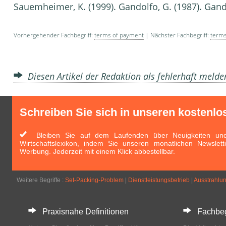
Sauemheimer, K. (1999). Gandolfo, G. (1987). Gand
Vorhergehender Fachbegriff:
terms of payment
| Nächster Fachbegriff:
terms 
Diesen Artikel der Redaktion als fehlerhaft meld
Schreiben Sie sich in unseren kostenlo
Bleiben Sie auf dem Laufenden über Neuigkeiten und 
Wirtschaftslexikon, indem Sie unseren monatlichen Newslett
Werbung. Jederzeit mit einem Klick abbestellbar.
Weitere Begriffe :
Set-Packing-Problem
|
Dienstleistungsbetrieb
|
Ausstrahlun
Praxisnahe Definitionen
Fachbegri