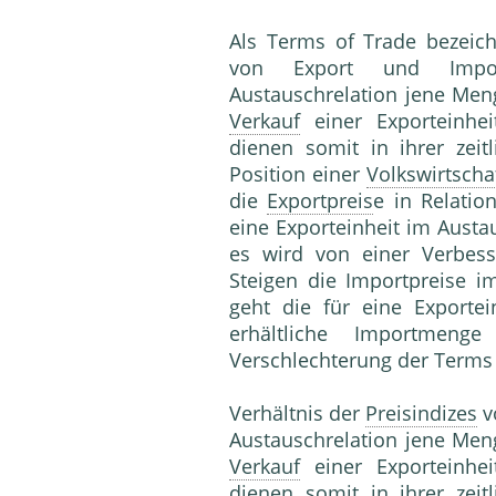
Als Terms of Trade bezeic
von Export und Impor
Austauschrelation jene Men
Verkauf
einer Exporteinhei
dienen somit in ihrer zei
Position einer
Volkswirtscha
die
Exportpreis
e in Relatio
eine Exporteinheit im Austa
es wird von einer Verbes
Steigen die Importpreise i
geht die für eine Export
erhältliche Importmen
Verschlechterung der Terms
Verhältnis der
Preisindizes
v
Austauschrelation jene Men
Verkauf
einer Exporteinhei
dienen somit in ihrer zei