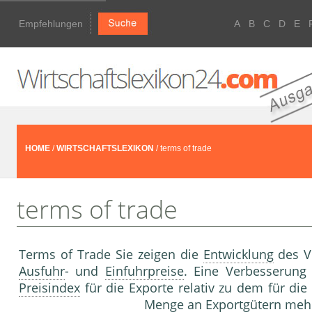
Empfehlungen
A
B
C
D
E
HOME
/
WIRTSCHAFTSLEXIKON
/ terms of trade
terms of trade
Terms of Trade Sie zeigen die
Entwicklung
des V
Ausfuhr
- und
Einfuhrpreise
. Eine Verbesserung
Preisindex
für die Exporte relativ zu dem für die
Menge an Exportgütern mehr