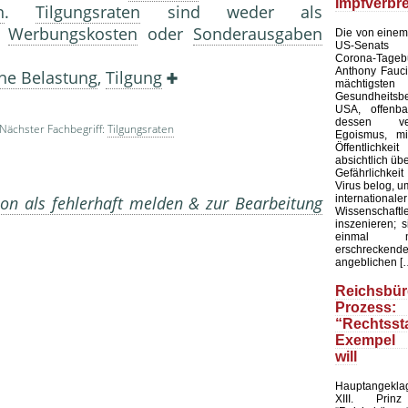
Impfverbr
n
.
Tilgungsraten
sind weder als
s
Werbungskosten
oder
Sonderausgaben
Die von einem
US-Senats ve
Corona-Tag
Anthony Fauc
he Belastung
,
Tilgung
mächtigsten
Gesundheit
USA, offenba
dessen verb
Nächster Fachbegriff:
Tilgungsraten
Egoismus, m
Öffentlichk
absichtlich üb
Gefährlichke
Virus belog, um
internatio
on als fehlerhaft melden & zur Bearbeitung
Wissensc
inszenieren; 
einmal 
erschreckende
angeblichen [
Reichsbür
Prozess:
“Rechtss
Exempel 
will
Hauptangekla
XIII. Pri