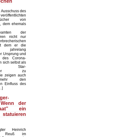
echen
 Ausschuss des
röffentlichten
ebücher von
i, dem ehemals
sbeamten der
ren nicht nur
recherischen
it dem er die
eit jahrelang
er Ursprung und
it des Corona-
 sich selbst als
naler Star-
haftler zu
sie zeigen auch
mehr den
n Einfluss des
…]
ger-
 Wenn der
taat” ein
statuieren
gter Heinrich
nz Reuß im