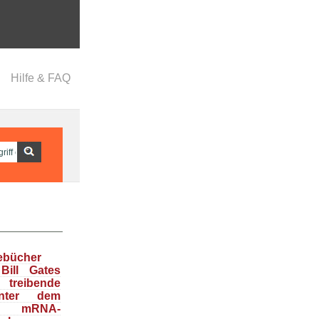
Hilfe & FAQ
ebücher
Bill Gates
treibende
inter dem
en mRNA-