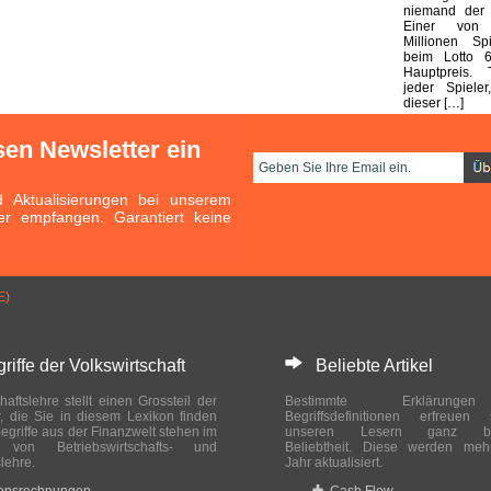
niemand der E
Einer von
Millionen Sp
beim Lotto 
Hauptpreis. 
jeder Spieler
dieser […]
sen Newsletter ein
Aktualisierungen bei unserem
er empfangen. Garantiert keine
E)
ffe der Volkswirtschaft
Beliebte Artikel
haftslehre stellt einen Grossteil der
Bestimmte Erklärung
r, die Sie in diesem Lexikon finden
Begriffsdefinitionen erfreuen
egriffe aus der Finanzwelt stehen im
unseren Lesern ganz bes
ch von Betriebswirtschafts- und
Beliebtheit. Diese werden meh
slehre.
Jahr aktualisiert.