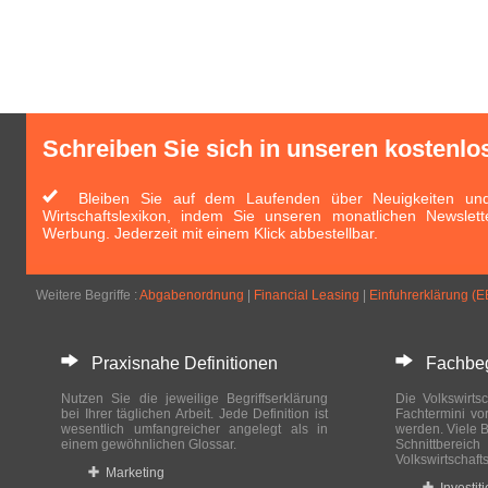
Schreiben Sie sich in unseren kostenlo
Bleiben Sie auf dem Laufenden über Neuigkeiten und 
Wirtschaftslexikon, indem Sie unseren monatlichen Newslett
Werbung. Jederzeit mit einem Klick abbestellbar.
Weitere Begriffe :
Abgabenordnung
|
Financial Leasing
|
Einfuhrerklärung (E
Praxisnahe Definitionen
Fachbegri
Nutzen Sie die jeweilige Begriffserklärung
Die Volkswirtsc
bei Ihrer täglichen Arbeit. Jede Definition ist
Fachtermini vo
wesentlich umfangreicher angelegt als in
werden. Viele B
einem gewöhnlichen Glossar.
Schnittberei
Volkswirtschaft
Marketing