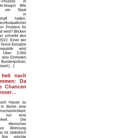
r“-Prozess in
oto:Imago) Wie
f ein Staat
hen in
shaft halten,
htsstaatlicher
ein Problem für
t wird? Blicken
an schreibt den
022. Einer der
Terror-Einsätze
epublik wird
t. Über 3.000
 also Einheiten
espolizei,
lamt […]
 heil nach
ommen: Da
ie Chancen
besser…
nach Hause zu
in Berlin eine
scheinlichkeit.
n nur eine
ichkeit. Die
en Menschen
ihre Wohnung
 ist statistisch
. Nur möchte