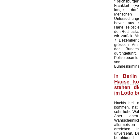
“Reichsbürge
Frankfurt (F
lange dar
Mensc
Untersuchung
bevor aus rec
Härte selbst 
den Rechtsstaa
wir zurück. M
7. Dezember 2
grössten Anti-
der Bundesr
durchgeführ
Polizeibeamte,
von Bund
Bundeskrimina
In Berlin
Hause k
stehen d
im Lotto 
Nachts heil 
kommen, hat 
sehr hohe Wahr
Aber ebe
Wahrscheinl
allermeist
erreichen 
unversehrt. Das
beruhigend