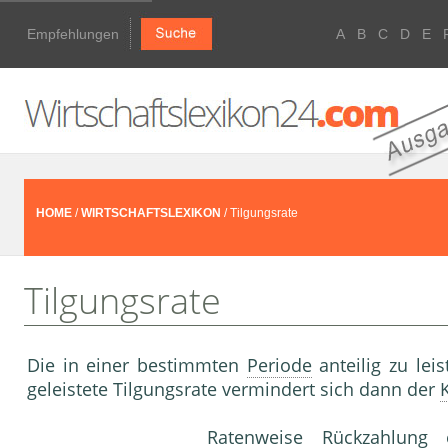
Empfehlungen
A
B
C
D
E
HOME
/
WIRTSCHAFTSLEXIKON
/ Tilgungsrate
Tilgungsrate
Die in einer bestimmten
Periode
anteilig zu lei
geleistete Tilgungsrate vermindert sich dann der
Ratenweise Rückzahlung 