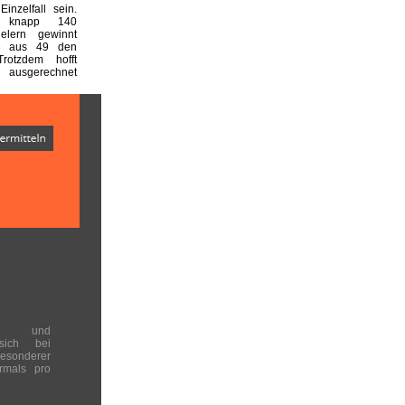
inzelfall sein.
 knapp 140
ielern gewinnt
6 aus 49 den
Trotzdem hofft
, ausgerechnet
en und
 sich bei
onderer
rmals pro