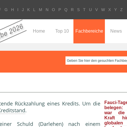
F
G
H
I
J
K
L
M
N
O
P
Q
R
S
T
U
V
W
X
Y
Z
Home
Top 10
Fachbereiche
News
stende Rückzahlung eines Kredits. Um die
Fauci-Tag
belegen: 
Kreditstand
.
war die 
Kraft h
einer Schuld (
Darlehen
) nach einem
global