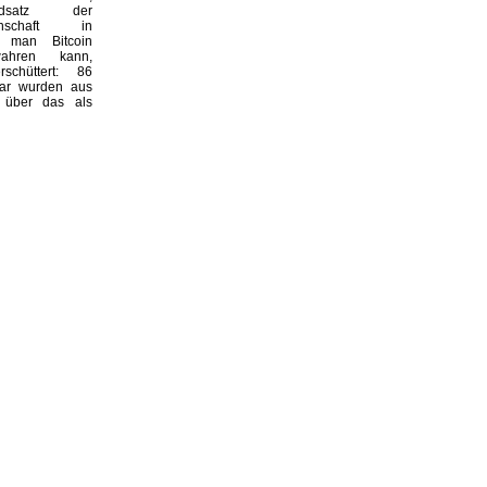
undsatz der
einschaft in
 man Bitcoin
wahren kann,
rschüttert: 86
lar wurden aus
 über das als