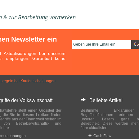
en & zur Bearbeitung vormerken
sen Newsletter ein
Aktualisierungen bei unserem
er empfangen. Garantiert keine
sregeln bei Kaufentscheidun­gen
ffe der Volkswirtschaft
Beliebte Artikel
haftslehre stellt einen Grossteil der
Bestimmte Erklärung
r, die Sie in diesem Lexikon finden
Begriffsdefinitionen erfreuen
egriffe aus der Finanzwelt stehen im
unseren Lesern ganz bes
ch von Betriebswirtschafts- und
Beliebtheit. Diese werden meh
slehre.
Jahr aktualisiert.
ionsrechnungen
Cash Flow