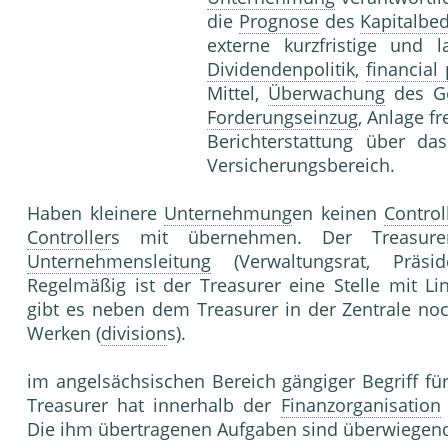
die
Prognose
des
Kapitalbed
externe kurzfristige und l
Dividendenpolitik
,
financial 
Mittel,
Überwachung
des Ge
Forderungseinzug
, Anlage fr
Berichterstattung über da
Versicherungsbereich.
Haben kleinere
Unternehmung
en keinen
Control
Controller
s mit übernehmen. Der Treasurer
Unternehmensleitung
(Verwaltungsrat, Präsi
Regelmäßig ist der Treasurer eine Stelle mit Li
gibt es neben dem Treasurer in der Zentrale no
Werken (
division
s).
im angelsächsischen Bereich gängiger Begriff fü
Treasurer hat innerhalb der
Finanzorganisation
Die ihm übertragenen Aufgaben sind überwiegend 