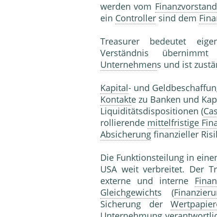
werden vom
Finanzvorstand
ein
Controller
sind dem
Fina
Treasurer bedeutet eigen
Verständnis überni
Unternehmen
s und ist zustä
Kapital
- und Geldbeschaffun
Kontakt
e zu Banken und Kap
Liquiditätsdispositionen (
Ca
rollierende
mittelfristige Fi
Absicherung
finanzieller Risi
Die Funktionsteilung in ein
USA weit verbreitet. Der Tr
externe und interne
Finan
Gleichgewicht
s (
Finanzieru
Sicherung der
Wertpapier
Unternehmung
verantwortli