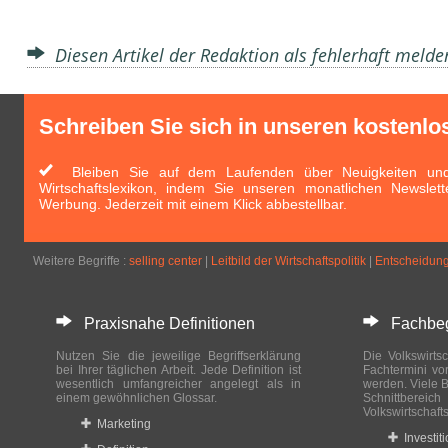
Diesen Artikel der Redaktion als fehlerhaft meld
Schreiben Sie sich in unseren kostenlo
Bleiben Sie auf dem Laufenden über Neuigkeiten und 
Wirtschaftslexikon, indem Sie unseren monatlichen Newslett
Werbung. Jederzeit mit einem Klick abbestellbar.
Weitere Begriffe :
selling center
|
Leitbild der Wirtschaftspolitik
|
Entscheidung
Praxisnahe Definitionen
Fachbegri
Nutzen Sie die jeweilige Begriffserklärung
Die Volkswirtsc
bei Ihrer täglichen Arbeit. Jede Definition ist
Fachtermini vo
wesentlich umfangreicher angelegt als in
werden. Viele B
einem gewöhnlichen Glossar.
Schnittberei
Volkswirtschaft
Marketing
Investit