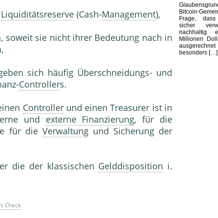
Glaubensgr
Bitcoin-Gem
r
Liquiditätsreserve
(Cash-
Management
),
Frage, dass
sicher ver
nachhaltig e
 soweit sie nicht ihrer Bedeutung nach in
Millionen Dol
ausgerechnet
,
besonders […]
geben sich häufig Überschneidungs- und
nanz-
Controller
s.
 einen
Controller
und einen Treasurer ist in
nterne und
externe Finanzierung
, für die
ie für die
Verwaltung
und Sicherung der
er die der klassischen
Gelddisposition
i.
’s Check