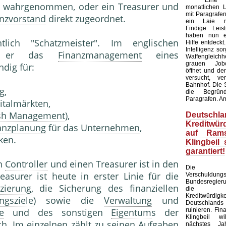
Eine Kü
wahrgenommen, oder ein Treasurer und
monatlichen L
mit Paragrafen
nzvorstand
direkt zugeordnet.
ein Laie ni
Findige Leis
haben nun ei
tlich "Schatzmeister". Im englischen
Hilfe entdeckt
Intelligenz sor
mmt er das
Finanzmanagement
eines
Waffengleich
grauen Jobc
ndig für:
öffnet und de
versucht, ve
Bahnhof. Die S
g,
die Begründ
Paragrafen. A
italmärkten,
sh Management
),
Deutschla
Kreditwürd
nanzplanung
für das
Unternehmen
,
auf Rams
ken.
Klingbeil 
garantiert!
en
Controller
und einen Treasurer ist in den
Die am
easurer ist heute in erster Linie für die
Verschuldun
Bundesregier
zierung
, die Sicherung des finanziellen
die inte
Kreditwürdigke
ngsziele
) sowie die
Verwaltung
und
Deutschlands
ruinieren. Fin
e
und des sonstigen
Eigentum
s der
Klingbeil wi
ch. Im einzelnen zählt zu seinen Aufgaben
nächstes J