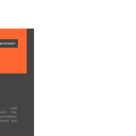
en und
 sich bei
onderer
rmals pro