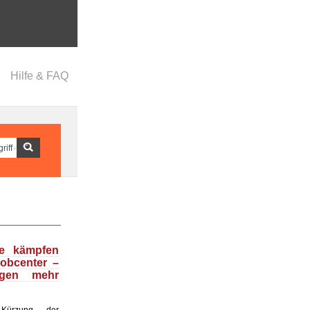
Hilfe & FAQ
se kämpfen
obcenter –
egen mehr