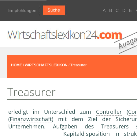
Empfehlungen
A
B
C
D
E
HOME
/
WIRTSCHAFTSLEXIKON
/ Treasurer
Treasurer
erledigt im Unterschied zum
Controller
(
Con
(
Finanzwirtschaft
) mit dem Ziel der Sicher
Unternehmen
. Aufgaben des Treasurer
Kapitaldisposition in stru