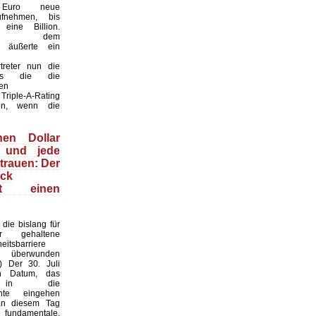
n Euro neue
fnehmen, bis
eine Billion.
ber dem
t“ äußerte ein
treter nun die
ss die die
en
Triple-A-Rating
len, wenn die
nen Dollar
 und jede
trauen: Der
ack
ert einen
die bislang für
ar gehaltene
heitsbarriere
h überwunden
I) Der 30. Juli
n Datum, das
s in die
chte eingehen
an diesem Tag
undamentale,