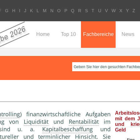
F
G
H
I
J
K
L
M
N
O
P
Q
R
S
T
U
V
W
X
Y
Z
Home
Top 10
Fachbereiche
News
trolling
) finanzwirtschaftliche Aufgaben
Arbeitslo
mit dem J
ung von
Liquidität
und
Rentabilität
im
und kri
s sind u. a.
Kapitalbeschaffung
und
Geld
ktureller und terminlicher Hinsicht. Sie