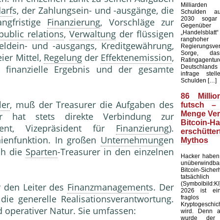
Milliarde
arf
s, der Zahlungsein- und -ausgänge, die
Schulden au
2030 sogar 
angfristige
Finanzierung
, Vorschläge zur
Gegenü
public relations
,
Verwaltung
der flüssigen
„Handelsblat
ranghoher
ldein- und -ausgangs, Kreditgewährung,
Regierungsver
Sorge, da
eier Mittel,
Regelung
der
Effektenemission
,
Ratingagentur
Deutschlands 
s finanzielle Ergebnis und der gesamte
infrage stel
Schulden […]
86 Millio
ler
, muß der Treasurer die Aufgaben des
futsch –
Menge Ver
 hat stets direkte Verbindung zur
Bitcoin-H
dent, Vizepräsident für
Finanzierung
).
erschütt
nienfunktion. In großen
Unternehmung
en
Mythos
ch die
Sparten
-Treasurer in den einzelnen
Hacker haben 
unüberwindb
Bitcoin-Sicher
tatsächlic
(Symbolbild:K
r den Leiter des
Finanzmanagement
s. Der
2026 ist ei
die generelle Realisationsverantwortung.
fraglo
Kryptogeschi
operativer Natur. Sie umfassen:
wird. Denn 
wurde der f