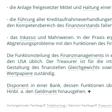
- die Anlage freigesetzter Mittel und
Haltung
eine
- die
Führung
aller Kreditaufnahmeverhandlungen,
den Kompetenzbereich des
Finanzvorstand
s fallen
- das
Inkasso
und Mahnwesen. In der Praxis er
Abgrenzungsprobleme mit den Funktionen des Fi
Die Funktionsteilung des
Finanzmanagement
s in
den USA üblich. Der Treasurer ist für die i
Gestaltung des finanziellen
Gleichgewicht
s sow
Wertpapiere
zuständig.
Disponent
in einer Bank, dessen Funktionen üb
Hinbl. a. den
Geldmarkt
hinausgehen.
Vorhergehender Fachbegriff:
Trödelvertrag
| Nächster Fachbegriff:
Treasurer