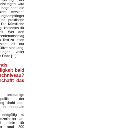
rzung der
eistungen wird
 begründet, die
cht versteht.
tungsempfänger
ne praktische
. Die Künstliche
gt kostenlos für
heit. Wer den
enterumschlag
n Text zu lesen
rsteht oft nur
ätze sind lang,
ungen voller
m Ende […]
nds
igkeit bald
chniveau?
schafft das
okartige
gspolitik der
ung droht nun,
rnationale
it
 endgültig zu
anzminister Lars
ll allein für
ahr rund 200