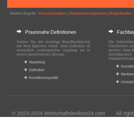
Weitere Begriffe :
Preisschleuderei
|
Diskriminierungsverbot
|
Budgetkosten
Praxisnahe Definitionen
Fachbegri
Nutzen Sie die jeweilige Begriffserklärung
Die Volkswirtsc
bei Ihrer täglichen Arbeit. Jede Definition ist
Fachtermini vo
wesentlich umfangreicher angelegt als in
werden. Viele B
einem gewöhnlichen Glossar.
Schnittberei
Volkswirtschaft
Marketing
Investit
Definition
Marktve
Konditionenpolitik
Umsatzs
© 2023-2024 Wirtschaftslexikon24.com All rights