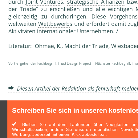
durch
Joint Venture
s,
strategische Allianzen
bzw.
der Tria­de“ zu erschließen und alle wichtigen
gleichzeitig zu durchdringen. Diese Vorgehe
weltweiten
Wettbewerb
s und erfordert damit zug
Aktivi­täten internationaler
Unternehmen
. /
Literatur: Ohmae, K., Macht der Triade, Wiesba­d
Vorhergehender Fachbegriff:
Triad Design Project
| Nächster Fachbegriff:
Tri
Diesen Artikel der Redaktion als fehlerhaft meld
Schreiben Sie sich in unseren kostenlo
Bleiben Sie auf dem Laufenden über Neuigkeiten und 
Wirtschaftslexikon, indem Sie unseren monatlichen Newslett
Werbung. Jederzeit mit einem Klick abbestellbar.