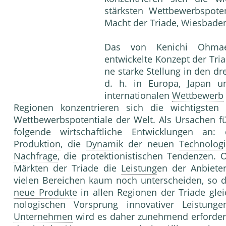
stärksten Wettbewerbspote
Macht der Triade, Wiesbade
Das von Kenichi Ohmae a
entwickelte Konzept der Tri
ne starke Stellung in den dr
d. h. in Europa, Japan 
internationalen
Wettbewerb
Regionen kon­zentrieren sich die wichtigsten
Wettbewerbspo­tentiale der Welt. Als Ursachen 
folgende wirtschaftliche Ent­wicklungen a
Produktion
, die
Dynamik
der neuen
Technolog
Nachfrage
, die protektionistischen Tendenzen.
Märkten der Triade die
Leistung
en der An­biet
vielen Bereichen kaum noch unterscheiden, so da
neue Produkte
in allen Regionen der Triade glei
nologischen Vorsprung innovativer Leistun­ge
Unternehmen
wird es daher zunehmend erforderl