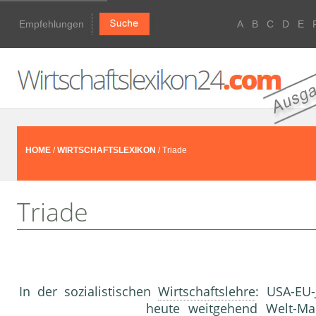
Empfehlungen
A
B
C
D
E
HOME
/
WIRTSCHAFTSLEXIKON
/ Triade
Triade
In der sozialistischen
Wirtschaftslehre
: USA-EU-
heute weitgehend Welt-
Mar