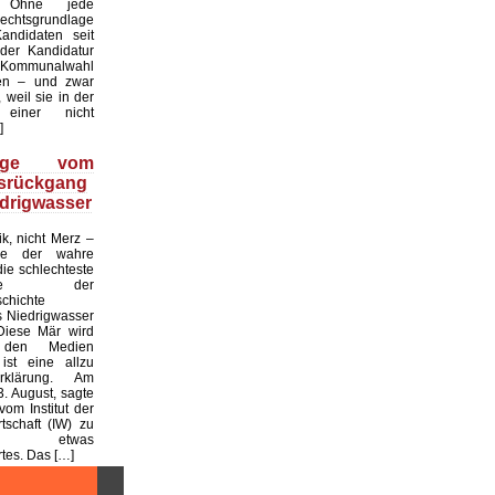
. Ohne jede
echtsgrundlage
andidaten seit
er Kandidatur
ommunalwahl
en – und zwar
 weil sie in der
einer nicht
]
üge vom
tsrückgang
drigwasser
ik, nicht Merz –
de der wahre
die schlechteste
tslage der
chichte
 Niedrigwasser
Diese Mär wird
 den Medien
ist eine allzu
klärung. Am
. August, sagte
vom Institut der
tschaft (IW) zu
 etwas
es. Das […]