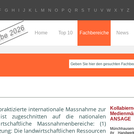
F
G
H
I
J
K
L
M
N
O
P
Q
R
S
T
U
V
W
X
Y
Z
Home
Top 10
Fachbereiche
News
s praktizierte internationale Massnahme zur
Kollabier
Medienm
ist zugeschnitten auf die nationalen
ANSAGE
rtschaftliche Massnahmenbereiche: (1)
Münchhausen
ung: Die landwirtschaftlichen
Ressourcen
ihr Handwerk 