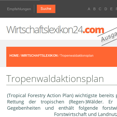
Empfehlungen
A
B
C
D
E
HOME
/
WIRTSCHAFTSLEXIKON
/ Tropenwaldaktionsplan
Tropenwaldaktionsplan
(Tropical Forestry Action Plan) wichtigste bereit
Rettung der tropischen (Regen-)Wälder. Er 
Gegebenheiten und enthält folgende forstwi
Forstwirtschaft
und Landnutz