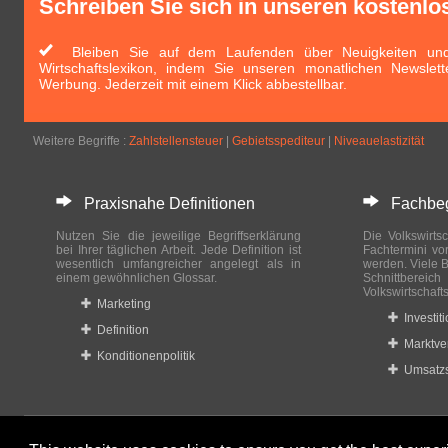
Schreiben Sie sich in unseren kostenlo
Bleiben Sie auf dem Laufenden über Neuigkeiten und 
Wirtschaftslexikon, indem Sie unseren monatlichen Newslett
Werbung. Jederzeit mit einem Klick abbestellbar.
Weitere Begriffe :
Zahlstellensteuer
|
Gebietsspediteur
|
Niveauelastizität
Praxisnahe Definitionen
Fachbegri
Nutzen Sie die jeweilige Begriffserklärung
Die Volkswirtsc
bei Ihrer täglichen Arbeit. Jede Definition ist
Fachtermini vo
wesentlich umfangreicher angelegt als in
werden. Viele B
einem gewöhnlichen Glossar.
Schnittberei
Volkswirtschaft
Marketing
Investit
Definition
Marktve
Konditionenpolitik
Umsatzs