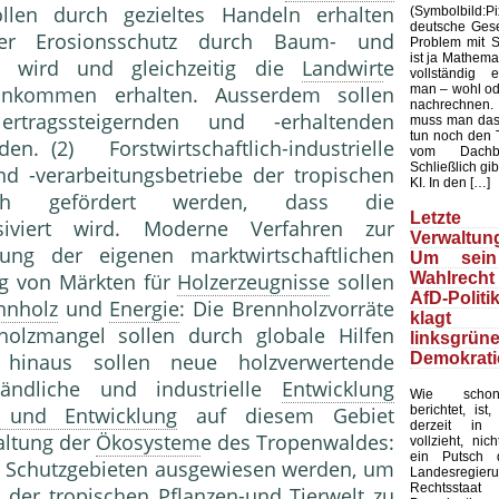
llen durch gezieltes Handeln erhalten
(Symbolbild
deutsche Gesel
er Erosionsschutz durch Baum- und
Problem mit Sta
ist ja Mathemat
t wird und gleichzeitig die
Landwirt
e
vollständig 
man – wohl ode
zeinkommen erhalten. Ausserdem sollen
nachrechnen.
tragssteigernden und -erhaltenden
muss man das
tun noch den 
en. (2) Forstwirtschaftlich-industrielle
vom Dachb
Schließlich gib
nd -verarbeitungsbetriebe der tropischen
KI. In den […]
rch gefördert werden, dass die
Letzte 
nsiviert wird. Moderne Verfahren zur
Verwaltung
ng der eigenen marktwirtschaftlichen
Um sein
Wahlrecht
ng von Märkten für
Holzerzeugnisse
sollen
AfD-Politi
nnholz
und
Energie
: Die Brennholzvorräte
klagt
olzmangel sollen durch globale Hilfen
linksgrün
Demokrati
hinaus sollen neue holzverwertende
ländliche und industrielle
Entwicklung
Wie schon
berichtet, ist
 und Entwicklung
auf diesem Gebiet
derzeit in 
altung der
Ökosystem
e des Tropenwaldes:
vollzieht, nic
ein Putsch d
on Schutzgebieten ausgewiesen werden, um
Landesregier
Rechtssta
n
der tropischen Pflanzen-und Tierwelt zu