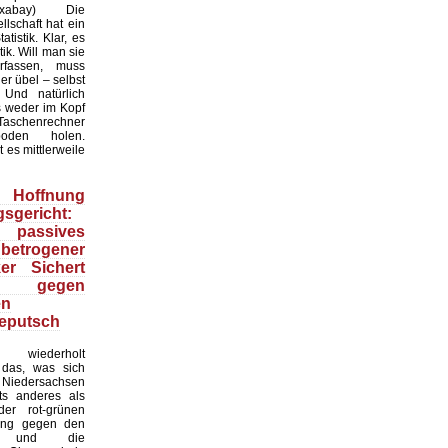
:Pixabay) Die
lschaft hat ein
tistik. Klar, es
ik. Will man sie
erfassen, muss
r übel – selbst
 Und natürlich
 weder im Kopf
Taschenrechner
oden holen.
t es mittlerweile
Hoffnung
sgericht:
 passives
 betrogener
ker Sichert
 gegen
en
eputsch
 wiederholt
, das, was sich
Niedersachsen
hts anderes als
er rot-grünen
ung gegen den
at und die