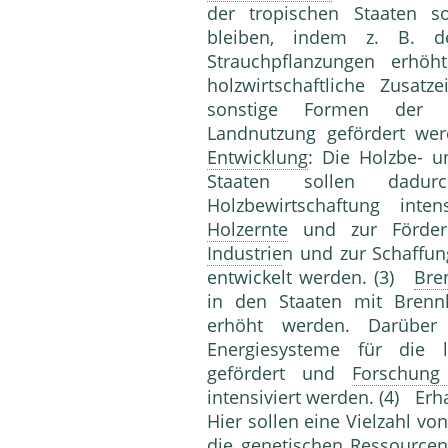
der tropischen Staaten so
bleiben, indem z. B. d
Strauchpflanzungen erhöh
holzwirtschaftliche Zusat
sonstige Formen der er
Landnutzung gefördert werd
Entwicklung
: Die Holzbe- u
Staaten sollen dadu
Holzbewirtschaftung inte
Holzernte
und zur Förderu
Industrie
n und zur Schaffu
entwickelt werden. (3)
Bre
in den Staaten mit Brennh
erhöht werden. Darüber 
Energiesysteme für die 
gefördert und
Forschung
intensiviert werden. (4) Erh
Hier sollen eine Vielzahl v
die genetischen
Ressource