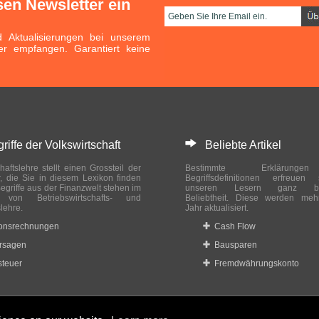
sen Newsletter ein
Aktualisierungen bei unserem
er empfangen. Garantiert keine
ffe der Volkswirtschaft
Beliebte Artikel
haftslehre stellt einen Grossteil der
Bestimmte Erklärung
r, die Sie in diesem Lexikon finden
Begriffsdefinitionen erfreuen
egriffe aus der Finanzwelt stehen im
unseren Lesern ganz bes
ch von Betriebswirtschafts- und
Beliebtheit. Diese werden meh
slehre.
Jahr aktualisiert.
ionsrechnungen
Cash Flow
rsagen
Bausparen
teuer
Fremdwährungskonto