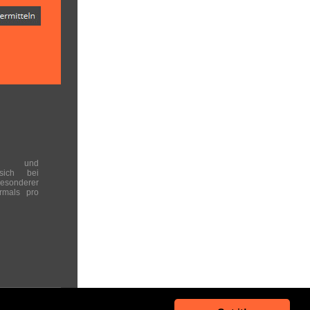
en und
 sich bei
onderer
rmals pro