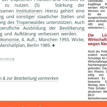
Demokratie
iert zu nutzen. (5) Stärkung der
tragfähige R
werden AfD-K
eutsamen
Institutionen
: Hierzu gehört eine
Wochen von d
für die K
ng
und sonstiger staatlicher Stellen und
ausgeschloss
allein deshalb,
tung des
Tropenwald
es unterstützen. Auch
AfD sind, 
berufliche Ausbildung der
Bevölkerung
verbotenen […
g
und Aufklärung verbessert werden.
Die L
ökonomie
, 4. Aufl., München 1993. Wicke,
Wirtschaf
wegen Nie
 Marshallplan, Berlin 1989.
Nicht die Polit
endlich wur
Schuldige für 
zerstörung
Wirtschaf
Nachkriegsges
gefunden: Das
des Rheins. 
eifrig von
en & zur Bearbeitung vormerken
befeuert. Es 
bequeme Er
Montag, dem 3
Thilo Schäfer 
deutschen Wir
BILD
Bemerkenswert