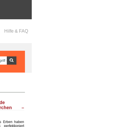
Hilfe & FAQ
nde
ärchen –
s Erben haben
perfektioniert