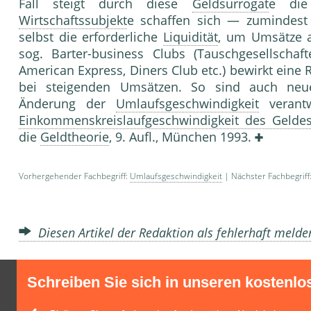
Fall steigt durch diese
Geldsurrogat
e di
Wirtschaftssubjekt
e schaffen sich — zumindest
selbst die erforderliche
Liquidität
, um Umsätze a
sog. Barter-business Clubs (Tauschgesellschaf
American Express, Diners Club etc.) bewirkt ein
bei steigenden Umsätzen. So sind auch neue i
Änderung der
Umlaufsgeschwindigkeit
verantw
Einkommenskreislaufgeschwindigkeit des Gelde
die
Geldtheorie
, 9. Aufl., München 1993.
Vorhergehender Fachbegriff:
Umlaufsgeschwindigkeit
| Nächster Fachbegriff
Diesen Artikel der Redaktion als fehlerhaft meld
Schreiben Sie sich in unseren kostenlo