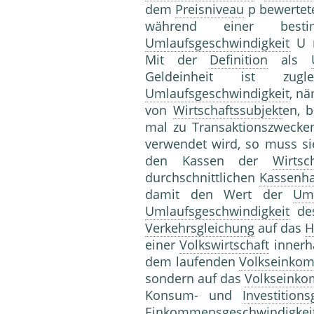
dem
Preisniveau
p bewerte
während einer bes
Umlaufsgeschwindigkeit
U m
Mit der
Definition
als
Geldeinheit ist zu
Umlaufsgeschwindigkeit
, nä
von
Wirtschaftssubjekt
en, 
mal zu Transaktionszwecke
verwendet wird, so muss s
den Kassen der
Wirtsc
durchschnittlichen
Kassenha
damit den Wert der
Uml
Umlaufsgeschwindigkeit
des
Verkehrsgleichung
auf das
H
einer
Volkswirtschaft
innerha
dem laufenden
Volkseinko
sondern auf das
Volkseink
Konsum- und
Investitions
Einkommensgeschwindigkeit