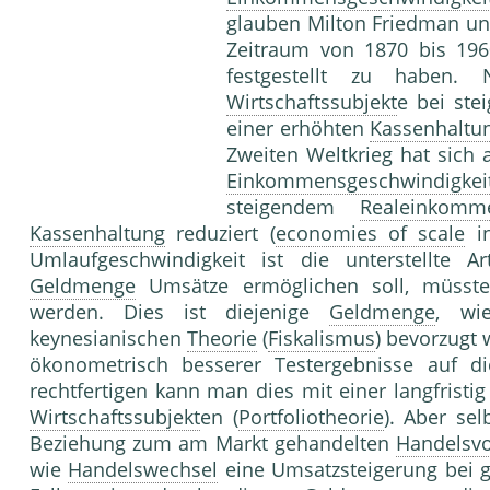
glauben Milton Friedman un
Zeitraum von 1870 bis 196
festgestellt zu haben.
Wirtschaftssubjekt
e bei st
einer erhöhten
Kassenhaltu
Zweiten Weltkrieg hat sich 
Einkommensgeschwindigke
steigendem
Realeinkomm
Kassenhaltung
reduziert (
economies of scale
i
Umlaufgeschwindigkeit ist die unterstellte 
Geldmenge
Umsätze ermöglichen soll, müsst
werden. Dies ist diejenige
Geldmenge
, wi
keynesianischen
Theorie
(
Fiskalismus
) bevorzugt 
ökonometrisch besserer Testergebnisse auf 
rechtfertigen kann man dies mit einer langfrist
Wirtschaftssubjekt
en (
Portfoliotheorie
). Aber se
Beziehung zum am Markt gehandelten
Handelsv
wie
Handelswechsel
eine Umsatzsteigerung bei