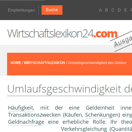
Empfehlungen
A
B
C
D
E
HOME
/
WIRTSCHAFTSLEXIKON
/ Umlaufsgeschwindigkeit des Geldes
Umlaufsgeschwindigkeit d
Häufigkeit
, mit der eine Geldeinheit inn
Transaktionszwecken (Käufen,
Schenkung
en) ein
Geldnachfrage
eine erhebliche Rolle. Ihr theo
Verkehrsgleichung
(
Quantitä