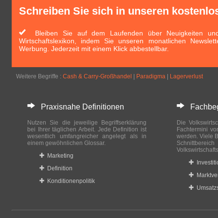
Schreiben Sie sich in unseren kostenlo
Bleiben Sie auf dem Laufenden über Neuigkeiten und 
Wirtschaftslexikon, indem Sie unseren monatlichen Newslett
Werbung. Jederzeit mit einem Klick abbestellbar.
Weitere Begriffe :
Cash & Carry-Großhandel
|
Paradigma
|
Lagerverlust
Praxisnahe Definitionen
Fachbegri
Nutzen Sie die jeweilige Begriffserklärung
Die Volkswirtsc
bei Ihrer täglichen Arbeit. Jede Definition ist
Fachtermini vo
wesentlich umfangreicher angelegt als in
werden. Viele B
einem gewöhnlichen Glossar.
Schnittberei
Volkswirtschaft
Marketing
Investit
Definition
Marktve
Konditionenpolitik
Umsatzs