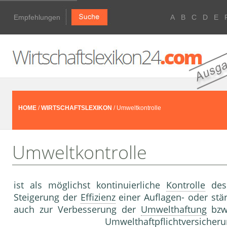
Empfehlungen
A
B
C
D
E
HOME
/
WIRTSCHAFTSLEXIKON
/ Umweltkontrolle
Umweltkontrolle
ist als möglichst kontinuierliche
Kontrolle
des 
Steigerung der
Effizienz
einer Auflagen- oder stä
auch zur Verbesserung der
Umwelthaftung
bzw.
Umwelthaftpflichtversiche