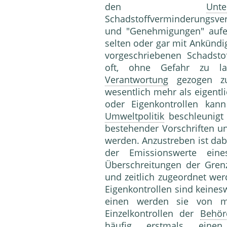
den
Unt
Schadstoffverminderungsve
und "Genehmigungen" aufe
selten oder gar mit Ankündi
vorgeschriebenen Schadsto
oft, ohne Gefahr zu la
Verantwortung
gezogen zu
wesentlich mehr als eigentli
oder Eigenkontrollen kann
Umweltpolitik
beschleunigt 
bestehender Vorschriften un
werden. Anzustreben ist dab
der Emissionswerte ei
Überschreitungen der Grenzw
und zeitlich zugeordnet we
Eigenkontrollen sind keines
einen werden sie von ma
Einzelkontrollen der
Behör
häufig erstmals einen