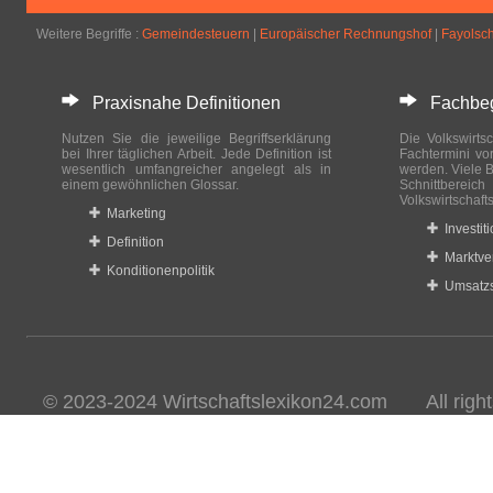
Weitere Begriffe :
Gemeindesteuern
|
Europäischer Rechnungshof
|
Fayolsc
Praxisnahe Definitionen
Fachbegri
Nutzen Sie die jeweilige Begriffserklärung
Die Volkswirtsc
bei Ihrer täglichen Arbeit. Jede Definition ist
Fachtermini vo
wesentlich umfangreicher angelegt als in
werden. Viele B
einem gewöhnlichen Glossar.
Schnittberei
Volkswirtschaft
Marketing
Investit
Definition
Marktve
Konditionenpolitik
Umsatzs
© 2023-2024 Wirtschaftslexikon24.com All rights