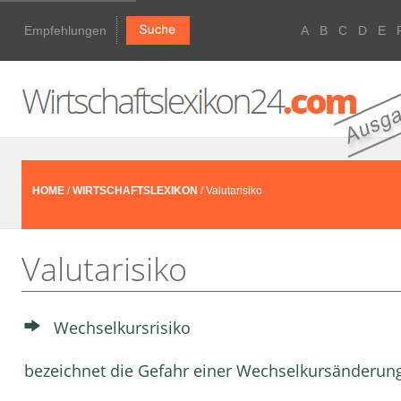
Empfehlungen
A
B
C
D
E
HOME
/
WIRTSCHAFTSLEXIKON
/ Valutarisiko
Valutarisiko
Wechselkursrisiko
bezeichnet die Gefahr einer Wechselkursänderun