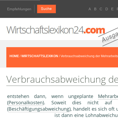
Empfehlungen
A
B
C
D
E
HOME
/
WIRTSCHAFTSLEXIKON
/ Verbrauchsabweichung der Mehrarbeit
Verbrauchsabweichung de
entstehen dann, wenn ungeplante
Mehrarbe
(
Personalkosten
). Soweit dies nicht auf
(
Beschäftigungsabweichung
), handelt es sich o
ist dann eine
Lohnabweichu