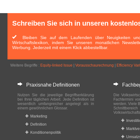
Schreiben Sie sich in unseren kostenlo
Bleiben Sie auf dem Laufenden über Neuigkeiten und 
Wirtschaftslexikon, indem Sie unseren monatlichen Newslett
Werbung. Jederzeit mit einem Klick abbestellbar.
Weitere Begriffe :
Equity-linked Issue
|
Vorausschaurechnung
|
Efficiency Va
Praxisnahe Definitionen
Fachbegri
Nutzen Sie die jeweilige Begriffserklärung
Die Volkswirtsc
bei Ihrer täglichen Arbeit. Jede Definition ist
Fachtermini vo
wesentlich umfangreicher angelegt als in
werden. Viele B
einem gewöhnlichen Glossar.
Schnittberei
Volkswirtschaft
Marketing
Investit
Definition
Marktve
Konditionenpolitik
Umsatzs