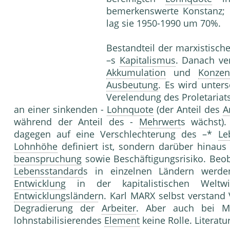
bemerkenswerte Konstanz; 
lag sie 1950-1990 um 70%.
Bestandteil der marxistisch
–s
Kapitalismus
. Danach ve
Akkumulation
und
Konzen
Ausbeutung
. Es wird unter
Verelendung des Proletariat
an einer sinkenden -
Lohnquote
(der Anteil des
A
während der Anteil des -
Mehrwert
s wächst).
dagegen auf eine Verschlechterung des –*
Le
Lohnhöhe
definiert ist, sondern darüber hina
beanspruchung
sowie Beschäftigungsrisiko. Beo
Lebensstandard
s in einzelnen Ländern werden
Entwicklung
in der kapitalistischen Weltw
Entwicklungsländer
n. Karl MARX selbst verstand
Degradierung der
Arbeiter
. Aber auch bei M
lohnstabilisierendes
Element
keine Rolle. Literatu