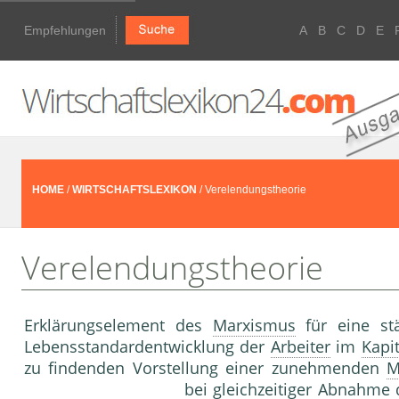
Empfehlungen
A
B
C
D
E
HOME
/
WIRTSCHAFTSLEXIKON
/ Verelendungstheorie
Verelendungstheorie
Erklärungselement des
Marxismus
für eine st
Lebensstandardentwicklung der
Arbeiter
im
Kapi
zu findenden Vorstellung einer zunehmenden
M
bei gleichzeitiger Abnahme