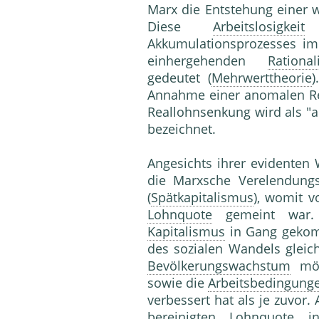
Marx die Entstehung einer 
Diese
Arbeitslosigkeit
Akkumulationsprozesses im
einhergehenden
Rational
gedeutet (
Mehrwerttheorie
Annahme einer anomalen R
Reallohnsenkung wird als "
bezeichnet.
Angesichts ihrer evidenten 
die Marxsche Verelendungs
(
Spätkapitalismus
), womit v
Lohnquote
gemeint war. 
Kapitalismus
in Gang geko
des sozialen Wandels gle
Bevölkerungswachstum
mög
sowie die
Arbeitsbedingung
verbessert hat als je zuvor. 
bereinigten
Lohnquote
in 