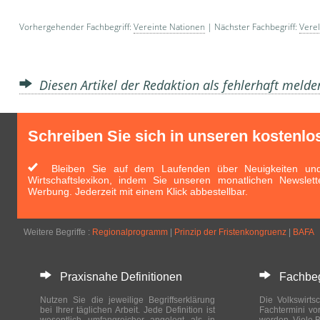
Vorhergehender Fachbegriff:
Vereinte Nationen
| Nächster Fachbegriff:
Vere
Diesen Artikel der Redaktion als fehlerhaft meld
Schreiben Sie sich in unseren kostenlo
Bleiben Sie auf dem Laufenden über Neuigkeiten und 
Wirtschaftslexikon, indem Sie unseren monatlichen Newslett
Werbung. Jederzeit mit einem Klick abbestellbar.
Weitere Begriffe :
Regionalprogramm
|
Prinzip der Fristenkongruenz
|
BAFA
Praxisnahe Definitionen
Fachbegri
Nutzen Sie die jeweilige Begriffserklärung
Die Volkswirtsc
bei Ihrer täglichen Arbeit. Jede Definition ist
Fachtermini vo