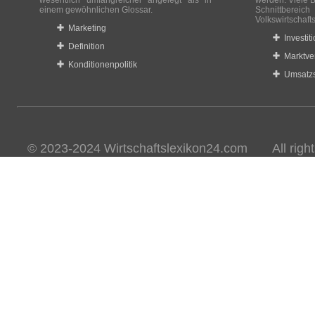
wesentlich umfangreicher angelegt als in
werden. Viele B
einem gewöhnlichen Glossar.
Schnittberei
Volkswirtschaft
Marketing
Investit
Definition
Marktve
Konditionenpolitik
Umsatzs
© 2023-2024 Wirtschaftslexikon24.com All rights