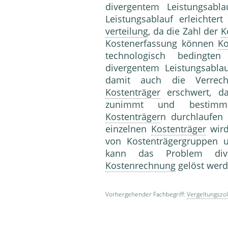
divergentem Leistungsabl
Leistungsablauf erleichte
verteilung
, da die Zahl der
K
Kostenerfassung können
Ko
technologisch bedingten
divergentem Leistungsabla
damit auch die Verre
Kostenträger
erschwert, d
zunimmt und besti
Kostenträger
n durchlaufen
einzelnen
Kostenträger
wird
von Kostenträgergruppen 
kann das Problem diver
Kostenrechnung
gelöst wer
Vorhergehender Fachbegriff:
Vergeltungszol