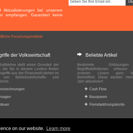
Aktualisierungen bei unserem
er empfangen. Garantiert keine
ftliche Forschungsinstitute
ffe der Volkswirtschaft
Beliebte Artikel
haftslehre stellt einen Grossteil der
Bestimmte Erklärung
r, die Sie in diesem Lexikon finden
Begriffsdefinitionen erfreuen
egriffe aus der Finanzwelt stehen im
unseren Lesern ganz bes
ch von Betriebswirtschafts- und
Beliebtheit. Diese werden meh
slehre.
Jahr aktualisiert.
ionsrechnungen
Cash Flow
rsagen
Bausparen
teuer
Fremdwährungskonto
rience on our website.
Learn more