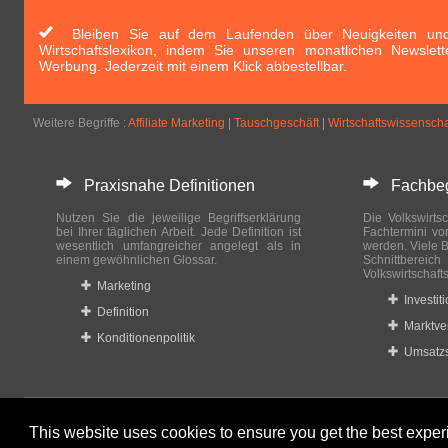
Bleiben Sie auf dem Laufenden über Neuigkeiten und 
Wirtschaftslexikon, indem Sie unseren monatlichen Newslett
Werbung. Jederzeit mit einem Klick abbestellbar.
Weitere Begriffe :
Affiliate Marketing
|
Tauschgeschäft
|
Wirtschaftswissenscha
Praxisnahe Definitionen
Fachbegri
Nutzen Sie die jeweilige Begriffserklärung
Die Volkswirtsc
bei Ihrer täglichen Arbeit. Jede Definition ist
Fachtermini vo
wesentlich umfangreicher angelegt als in
werden. Viele B
einem gewöhnlichen Glossar.
Schnittberei
Volkswirtschaft
Marketing
Investit
Definition
Marktve
Konditionenpolitik
Umsatzs
This website uses cookies to ensure you get the best expe