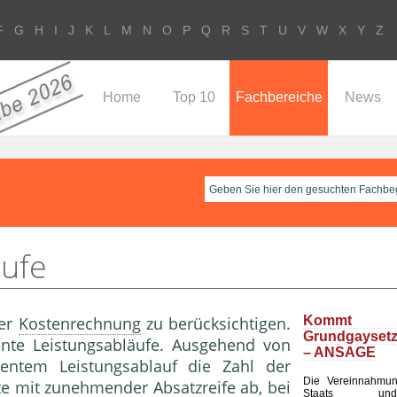
F
G
H
I
J
K
L
M
N
O
P
Q
R
S
T
U
V
W
X
Y
Z
Home
Top 10
Fachbereiche
News
äufe
der
Kostenrechnung
zu berücksichtigen.
Komm
Grundgayset
ente Leistungsabläufe. Ausgehend von
– ANSAGE
entem Leistungsablauf die Zahl der
Die Vereinnahmu
e mit zunehmender Absatzreife ab, bei
Staats un