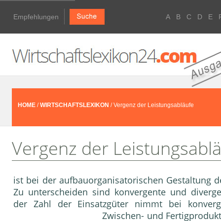
Empfehlungen
A
B
C
D
E
HOME
/
WIRTSCHAFTSLEXIKON
/ Vergenz der Leistungsabläufe
Vergenz der Leistungsabl
ist bei der aufbauorganisatorischen Gestaltung 
Zu unterscheiden sind konvergente und diverg
der Zahl der Einsatzgüter nimmt bei konverg
Zwischen- und Fertigprodukt