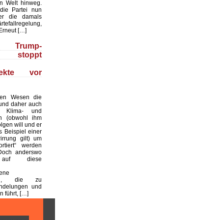
en Welt hinweg.
die Partei nun
er die damals
efallregelung,
 Erneut […]
 Trump-
g stoppt
ojekte vor
hen Wesen die
 und daher auch
he Klima- und
n (obwohl ihm
lgen will und er
 Beispiel einer
irrung gilt) um
rtiert“ werden
. Doch anderswo
uf diese
bene
ung, die zu
ndelungen und
 führt, […]