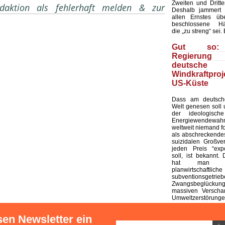
Zweiten und Dritt
aktion als fehlerhaft melden & zur
Deshalb jammert 
allen Ernstes üb
beschlossene Härt
die „zu streng“ sei.
Gut so:
Regierun
deutsche
Windkraftpr
US-Küste
Dass am deutsc
Welt genesen soll
der ideologisc
Energiewendewah
weltweit niemand fo
als abschreckendes
suizidalen Großver
jeden Preis “expo
soll, ist bekannt
hat man a
planwirtschaftliche
subventionsgetrie
Zwangsbeglück
massiven Verscha
Umweltzerstörungen
sen Newsletter ein