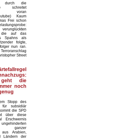
en durch die
 schreitet
sam voran
Youtube) Kaum
mas Frei schon
Belastungsprobe:
unglückten
, die auf das
ns Spahns als
tzender folgte,
olger nun ran.
 Terroranschlag
ristopher Street
tefallregel
nnachzugs:
geht die
mmer noch
 genug
dem Stopp des
 für subsidiär
 kommt die SPD
ht über diese
l Erschwernis
ngehinderten
 ganzer
 aus Arabien,
d Ländern der