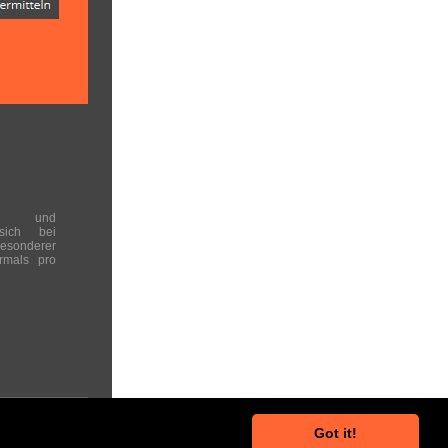
en und
 sich bei
onderer
rmals pro
Got it!