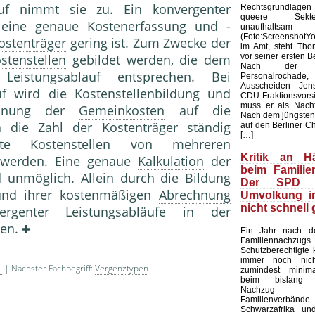
auf nimmt sie zu. Ein konvergenter
Rechtsgrundlag
queere Sekte
rt eine genaue Kostenerfassung und -
unaufhalt
(Foto:Screenshot
ostenträger
gering ist. Zum Zwecke der
im Amt, steht Tho
vor seiner ersten 
stenstellen
gebildet werden, die dem
Nach der ver
 Leistungsablauf entsprechen. Bei
Personalrochade
Ausscheiden Je
uf wird die Kostenstellenbildung und
CDU-Fraktionsvorsi
muss er als Nachf
chnung der
Gemeinkosten
auf die
Nach dem jüngsten
a die Zahl der
Kostenträger
ständig
auf den Berliner Ch
[…]
mmte
Kostenstellen
von mehreren
Kritik an Här
 werden. Eine genaue
Kalkulation
der
beim Familie
 unmöglich. Allein durch die Bildung
Der SPD 
und ihrer kostenmäßigen
Abrechnung
Umvolkung i
nicht schnell
genter Leistungsabläufe in der
den.
Ein Jahr nach 
Familiennachzugs
Schutzberechtigte
immer noch nic
l
| Nächster Fachbegriff:
Vergenztypen
zumindest minima
beim bislang u
Nachzug
Familienverbände
Schwarzafrika un