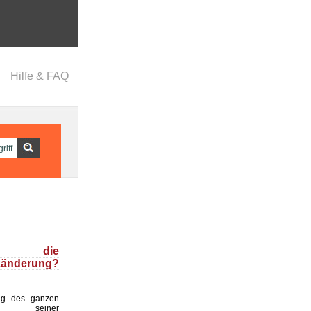
Hilfe & FAQ
t die
zänderung?
ng des ganzen
d seiner