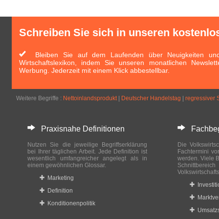
Schreiben Sie sich in unseren kostenlo
Bleiben Sie auf dem Laufenden über Neuigkeiten und 
Wirtschaftslexikon, indem Sie unseren monatlichen Newslett
Werbung. Jederzeit mit einem Klick abbestellbar.
Weitere Begriffe :
Nettoinlandsprodukt
|
Deutscher Handelstag
|
regressiver S
Praxisnahe Definitionen
Fachbegri
Nutzen Sie die jeweilige Begriffserklärung
Die Volkswirtsc
bei Ihrer täglichen Arbeit. Jede Definition ist
Fachtermini vo
wesentlich umfangreicher angelegt als in
werden. Viele B
einem gewöhnlichen Glossar.
Schnittberei
Volkswirtschaft
Marketing
Investit
Definition
Marktve
Konditionenpolitik
Umsatzs