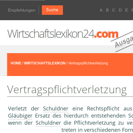
Empfehlungen
A
B
C
D
E
HOME
/
WIRTSCHAFTSLEXIKON
/ Vertragspflichtverletzung
Vertragspflichtverletzung
Verletzt der
Schuldner
eine Rechtspflicht a
Gläubiger
Ersatz des hierdurch entstehenden
S
wenn der
Schuldner
die Pflichtverletzung zu ver
treten in verschiedenen For