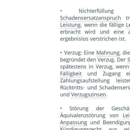
• Nichterfüllu
Schadensersatzanspruch
tri
Leistung
. wenn die fällige
L
erbracht wird und eine a
ergebnislos verstrichen ist.
• Verzug: Eine
Mahnung
, di
begründet den Verzug. Der
spätestens in Verzug, wenn
Fälligkeit
und Zugang e
Zahlungsaufstellung leis
Rücktritts- und Schadenser
und
Verzugszinsen
.
• Störung der Geschäf
Äquivalenzstörung von
Le
Anpassung
und Beendigung
Kündigungsrecht
aus wich