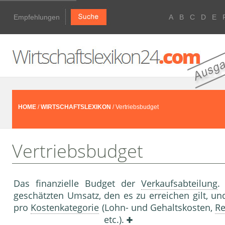
Empfehlungen
A
B
C
D
E
HOME
/
WIRTSCHAFTSLEXIKON
/ Vertriebsbudget
Vertriebsbudget
Das finanzielle Budget der
Verkaufsabteilung
.
geschätzten Umsatz, den es zu erreichen gilt, un
pro
Kostenkategorie
(Lohn- und Gehaltskosten,
Re
etc.).