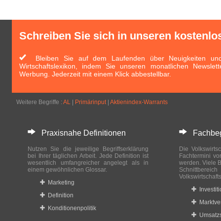
Schreiben Sie sich in unseren kostenlo
Bleiben Sie auf dem Laufenden über Neuigkeiten und 
Wirtschaftslexikon, indem Sie unseren monatlichen Newslett
Werbung. Jederzeit mit einem Klick abbestellbar.
Weitere Begriffe :
AL
|
Primärinput
|
Aktienindex-Warrants
Praxisnahe Definitionen
Fachbegri
Nutzen Sie die jeweilige Begriffserklärung
Die Volkswirtsc
bei Ihrer täglichen Arbeit. Jede Definition ist
Fachtermini vo
wesentlich umfangreicher angelegt als in
werden. Viele B
einem gewöhnlichen Glossar.
Schnittberei
Volkswirtschaft
Marketing
Investit
Definition
Marktve
Konditionenpolitik
Umsatzs