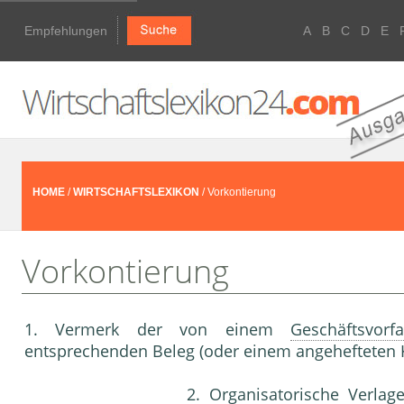
Empfehlungen
A
B
C
D
E
HOME
/
WIRTSCHAFTSLEXIKON
/ Vorkontierung
Vorkontierung
1. Vermerk der von einem
Geschäftsvorfa
entsprechenden Beleg (oder einem angehefteten K
2. Organisatorische Verlag