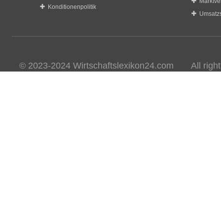
Marktve
Konditionenpolitik
Umsatzs
© 2023-2024 Wirtschaftslexikon24.com All rights