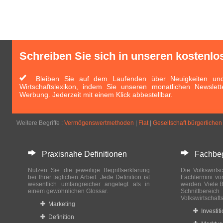
Schreiben Sie sich in unseren kostenlo
Bleiben Sie auf dem Laufenden über Neuigkeiten und 
Wirtschaftslexikon, indem Sie unseren monatlichen Newslett
Werbung. Jederzeit mit einem Klick abbestellbar.
Weitere Begriffe :
Vermögenswertmethoden
|
Flat
|
Gesellschaft bürgerliche
Praxisnahe Definitionen
Fachbegri
Nutzen Sie die jeweilige Begriffserklärung
Die Volkswirtsc
bei Ihrer täglichen Arbeit. Jede Definition ist
Fachtermini vo
wesentlich umfangreicher angelegt als in
werden. Viele B
einem gewöhnlichen Glossar.
Schnittberei
Volkswirtschaft
Marketing
Investit
Definition