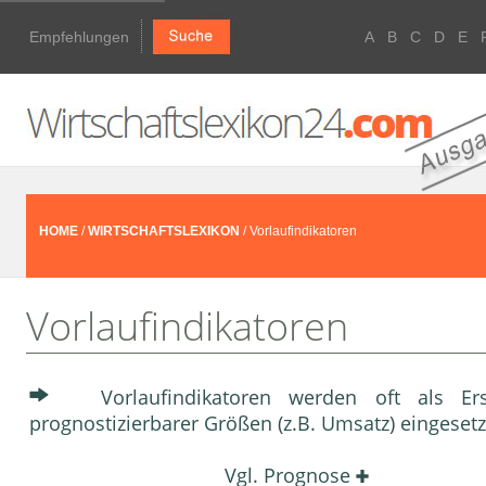
Empfehlungen
A
B
C
D
E
HOME
/
WIRTSCHAFTSLEXIKON
/ Vorlaufindikatoren
Vorlaufindikatoren
Vorlaufindikatoren werden oft als Er
prognostizierbarer Größen (z.B. Umsatz) eingesetz
Vgl.
Prognose