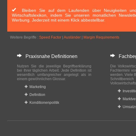
Bleiben Sie auf dem Laufenden über Neuigkeiten und 
Wirtschaftslexikon, indem Sie unseren monatlichen Newslett
Werbung. Jederzeit mit einem Klick abbestellbar.
Weitere Begriffe :
Speed Factor
|
Ausländer
|
Margin Requirements
Praxisnahe Definitionen
Fachbegri
Nutzen Sie die jeweilige Begriffserklärung
Die Volkswirtsc
bei Ihrer täglichen Arbeit. Jede Definition ist
Fachtermini vo
wesentlich umfangreicher angelegt als in
werden. Viele B
einem gewöhnlichen Glossar.
Schnittberei
Volkswirtschaft
Marketing
Investit
Definition
Marktve
Konditionenpolitik
Umsatzs