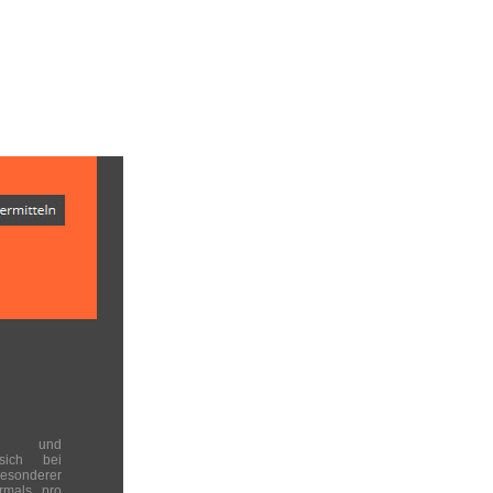
en und
 sich bei
onderer
rmals pro