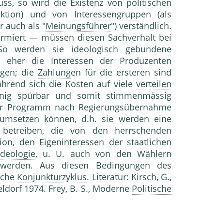
s, so wird die Existenz von politischen
uktion) und von
Interessengruppen
(als
r auch als "
Meinungsführer
") verständlich.
nformiert — müssen diesen Sachverhalt bei
. So werden sie ideologisch gebundene
 eher die Interessen der Produzenten
igen; die
Zahlung
en für die ersteren sind
ährend sich die Kosten auf viele
verteilen
ig spürbar und somit stimmenmässig
hr
Programm
nach Regierungsübernahme
msetzen können, d.h. sie werden eine
betreiben, die von den herrschenden
tion, den
Eigeninteresse
n der staatlichen
Ideologie
, u. U. auch von den Wählern
zt werden. Aus diesen Bedingungen des
sche
Konjunkturzyklus
. Literatur: Kirsch, G.,
eldorf 1974. Frey, B. S., Moderne
Politische