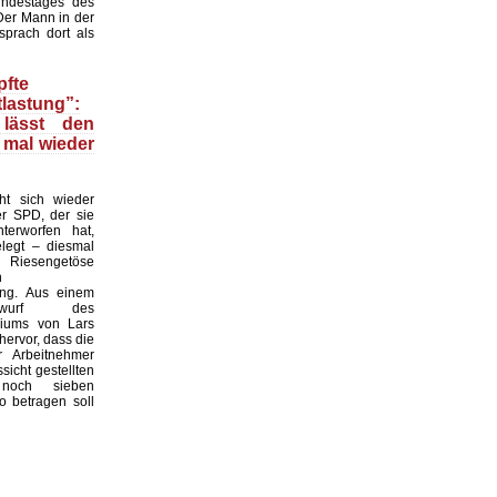
ndestages des
Der Mann in der
prach dort als
fte
lastung”:
 lässt den
 mal wieder
t sich wieder
r SPD, der sie
nterworfen hat,
legt – diesmal
 Riesengetöse
n
ung. Aus einem
entwurf des
riums von Lars
hervor, dass die
r Arbeitnehmer
ssicht gestellten
noch sieben
o betragen soll