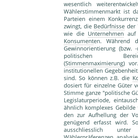
wesentlich weiterentwick
Wählerstimmenmarkt ist dar
Parteien einem Konkurrenz
zwingt, die
Bedürfnisse
der 
wie die
Unternehmen
auf 
Konsument
en. Während da
Gewinnorientierung (bzw. -
politischen Bereic
(
Stimmenmaximierung
) vor
institutionellen Gegebenhei
sind. So können z.B. die
K
dosiert für einzelne Güter 
Stimme ganze "politische Güt
Legislaturperiode, eintaus
ähnlich komplexes Gebilde
den zur Aufhellung der V
genügend erfasst wird. So
ausschliesslich unt
Wählerpräferenzen analysi