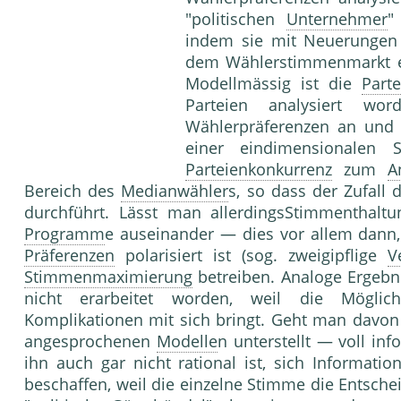
"politischen
Unternehmer
"
indem sie mit Neuerungen 
dem Wählerstimmenmarkt ei
Modellmässig ist die
Part
Parteien analysiert w
Wählerpräferenzen an und 
einer eindimensionalen 
Parteienkonkurrenz
zum
A
Bereich des
Medianwähler
s, so dass der Zufall 
durchführt. Lässt man allerdingsStimmenthalt
Programm
e auseinander — dies vor allem dann, 
Präferenzen
polarisiert ist (sog. zweigipflige
V
Stimmenmaximierung
betreiben. Analoge Ergebn
nicht erarbeitet worden, weil die Möglichk
Komplikationen mit sich bringt. Geht man davon
angesprochenen
Modelle
n unterstellt — voll inf
ihn auch gar nicht rational ist, sich Informati
beschaffen, weil die einzelne Stimme die Entsch