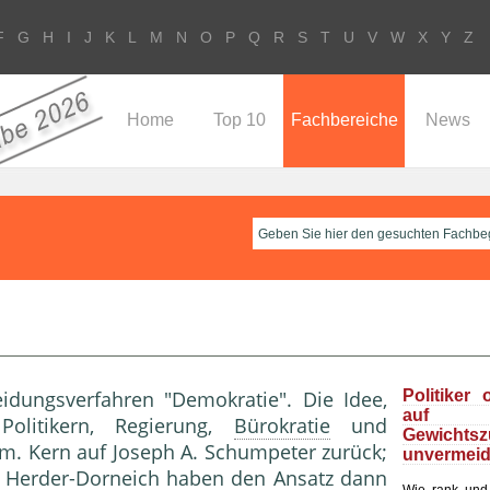
F
G
H
I
J
K
L
M
N
O
P
Q
R
S
T
U
V
W
X
Y
Z
Home
Top 10
Fachbereiche
News
idungsverfahren "Demokratie". Die Idee,
Politiker 
au
Politikern, Regierung,
Bürokratie
und
Gewichts
im. Kern auf Joseph A. Schumpeter zurück;
unvermeid
 Herder-Dorneich haben den Ansatz dann