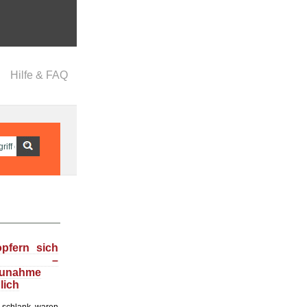
Hilfe & FAQ
opfern sich
f –
zunahme
lich