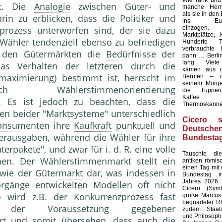
Wie rank und
elt. Die
Analogie
zwischen Güter- und
manche Herrs
als sie in den
in zu erblicken, dass die Politiker und
ins Europ
einzogen.
prozess unterworfen sind, der sie dazu
Marktplätze, 
Wähler tendenziell ebenso zu befriedigen
Hunderte T
verbrauchte 
den Gütermärkten die
Bedürfnisse
der
dann … Berlin
lang. Viele
s Verhalten der letzteren durch die
kamen aus g
maximierung
) bestimmt ist, herrscht im
Berufen – 
keinem. Morgen
h Wählerstimmenorientierung
die Tupperd
Kaffee
. Es ist jedoch zu beachten, dass die
Thermoskanne
ten beider "Marktsysteme" unterschiedlich
Cicero s
onsument
en ihre
Kaufkraft
punktuell und
Deutsche
verausgaben, während die Wähler für ihre
Bundesta
erpakete", und zwar für i. d. R. eine volle
Tauschte d
chen. Der Wählerstimmenmarkt stellt ein
antiken römis
einen Tag mit
 wie der
Gütermarkt
dar, was indessen in
Bundestag i
Jahres 2026: 
orgänge entwickelten
Modelle
n oft nicht
Cicero (Symb
 wird z.B. der Konkurrenzprozess fast
große Marcus 
begnadeter Rh
er der Voraussetzung gegebener
zudem Staat
und Philosoph,
ert und somit übersehen, dass auch die