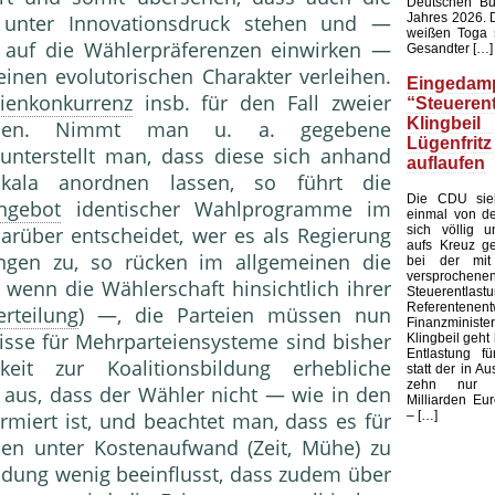
Deutschen Bu
Jahres 2026. 
 unter Innovationsdruck stehen und —
weißen Toga s
auf die Wählerpräferenzen einwirken —
Gesandter […]
nen evolutorischen Charakter verleihen.
Eingedamp
eienkonkurrenz
insb. für den Fall zweier
“Steuerent
Klingbeil
orden. Nimmt man u. a. gegebene
Lügenfritz
unterstellt man, dass diese sich anhand
auflaufen
Skala anordnen lassen, so führt die
Die CDU sieh
ngebot
identischer Wahlprogramme im
einmal von de
sich völlig u
darüber entscheidet, wer es als Regierung
aufs Kreuz ge
ungen zu, so rücken im allgemeinen die
bei der mit
versprochene
wenn die Wählerschaft hinsichtlich ihrer
Steuerentlast
Referenten
erteilung
) —, die Parteien müssen nun
Finanzministe
isse für Mehrparteiensysteme sind bisher
Klingbeil geht 
Entlastung fü
eit zur Koalitionsbildung erhebliche
statt der in Au
zehn nur 
 aus, dass der Wähler nicht — wie in den
Milliarden Eur
– […]
ormiert ist, und beachtet man, dass es für
onen unter Kostenaufwand (Zeit, Mühe) zu
eidung wenig beeinflusst, dass zudem über