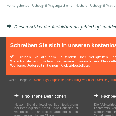
Vorhergehender Fachbegriff:
Wägungsschema
| Nächster Fachbegriff:
Währu
Diesen Artikel der Redaktion als fehlerhaft meld
Schreiben Sie sich in unseren kostenlo
Bleiben Sie auf dem Laufenden über Neuigkeiten und 
Wirtschaftslexikon, indem Sie unseren monatlichen Newslett
Werbung. Jederzeit mit einem Klick abbestellbar.
Weitere Begriffe :
Wohnungsbauprämie
|
Sicherungswechsel
|
Wertsteigeru
Praxisnahe Definitionen
Fachbegri
Nutzen Sie die jeweilige Begriffserklärung
Die Volkswirtsc
bei Ihrer täglichen Arbeit. Jede Definition ist
Fachtermini vo
wesentlich umfangreicher angelegt als in
werden. Viele B
einem gewöhnlichen Glossar.
Schnittberei