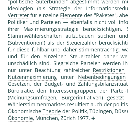
"politische Güterbündel" abgestimmt werden mus
Ideologie
n (als
Strategie
der Informationsred
Vertreter
für einzelne
Element
e des "Paketes", abe
Politiker und Parteien — ebenfalls nicht voll i
ihrer Maximierungsstrategie berücksichtigen
Stammwählerschaften aufzubauen suchen und
(Subventionen!) als der
Steuerzahler
berücksicht
für diese fühlbar und daher stimmenträchtig, w
und für den einzelnen
Steuerzahler
daher wen
unschädlich sind. Siegreiche Parteien werden i
nur unter Beachtung zahlreicher
Restriktionen
u
Nutzenmaximierung
unter
Nebenbedingungen
Gesetzen, der Budget- und Zahlungsbilanzsitua
Bürokratie
, den
Interessengruppen
, der Partei-
(
Meinungsumfrage
n, Bürgerinitiativen) geset
Wählerstimmenmarktes resultiert auch der politi
Ökonomische
Theorie
der Politik, Tübingen, Düss
Ökonomie
, München, Zürich 1977.