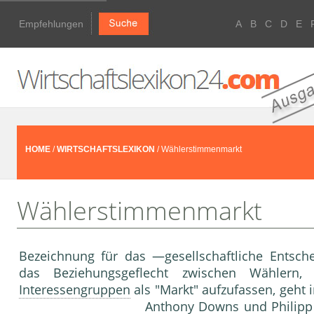
Empfehlungen
A
B
C
D
E
HOME
/
WIRTSCHAFTSLEXIKON
/ Wählerstimmenmarkt
Wählerstimmenmarkt
Bezeichnung für das —gesellschaftliche Entsche
das Beziehungsgeflecht zwischen Wählern, 
Interessengruppen
als "Markt" aufzufassen, geht 
Anthony Downs und Philipp