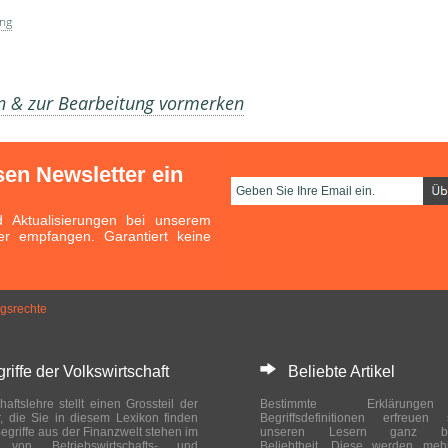
ng
en & zur Bearbeitung vormerken
sen Newsletter ein
Aktualisierungen bei unserem
er empfangen. Garantiert keine
ngsrechte
ffe der Volkswirtschaft
Beliebte Artikel
haftslehre stellt einen Grossteil der
Bestimmte Erklärung
r, die Sie in diesem Lexikon finden
Begriffsdefinitionen erfreuen
egriffe aus der Finanzwelt stehen im
unseren Lesern ganz bes
ch von Betriebswirtschafts- und
Beliebtheit. Diese werden meh