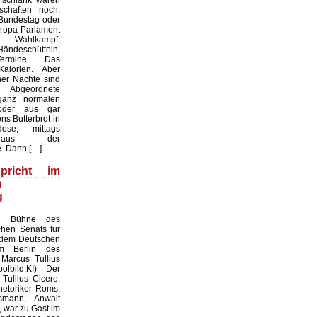
 schlank waren
chaften noch,
 Bundestag oder
a-Parlament
 Wahlkampf,
Händeschütteln,
ermine. Das
Kalorien. Aber
er Nächte sind
 Abgeordnete
anz normalen
oder aus gar
s Butterbrot in
ose, mittags
 aus der
. Dann […]
pricht im
n
g
ie Bühne des
chen Senats für
 dem Deutschen
m Berlin des
Marcus Tullius
olbild:KI) Der
Tullius Cicero,
etoriker Roms,
smann, Anwalt
 war zu Gast im