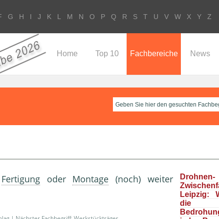
F
G
H
I
J
K
L
M
N
O
P
Q
R
S
T
U
V
W
X
Y
Z
Home
Top 10
Fachbereiche
News
Drohnen-
n
Fertigung
oder
Montage
(noch) weiter
Zwische
Leipzig: 
die “r
Bedrohun
hlag
| Nächster Fachbegriff:
Werkstückträger