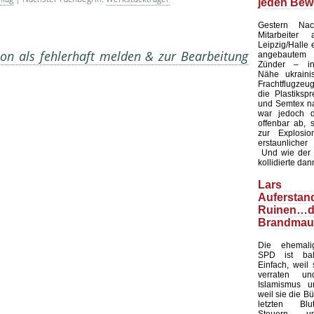
jeden Bew
Gestern Nac
Mitarbeiter
Leipzig/Halle 
on als fehlerhaft melden & zur Bearbeitung
angebaute
Zünder – in 
Nähe ukraini
Frachtflugzeug
die Plastiksp
und Semtex na
war jedoch d
offenbar ab, 
zur Explosi
erstaunlicher
Und wie der Zu
kollidierte dan
Lars Kl
Auferst
Ruinen…d
Brandmau
Die ehemalig
SPD ist bal
Einfach, weil 
verraten u
Islamismus un
weil sie die Bü
letzten Blu
Steuern u