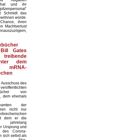
 hat und ihr
itzenpersonal“
t Schmidt das
wöhnen würde.
 Chance, ihren
en Machtverlust
inauszuzögern,
ebücher
Bill Gates
treibende
inter dem
en mRNA-
echen
 Ausschuss des
röffentlichten
ebücher von
i, dem ehemals
sbeamten der
ren nicht nur
recherischen
it dem er die
eit jahrelang
er Ursprung und
it des Corona-
 sich selbst als
naler Star-