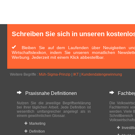
Schreiben Sie sich in unseren kostenlo
Bleiben Sie auf dem Laufenden über Neuigkeiten und 
Wirtschaftslexikon, indem Sie unseren monatlichen Newslett
Werbung. Jederzeit mit einem Klick abbestellbar.
Weitere Begriffe :
Müh-Sigma-Prinzip
|
IKT
|
Kundendatengewinnung
Praxisnahe Definitionen
Fachbegri
Nutzen Sie die jeweilige Begriffserklärung
Die Volkswirtsc
bei Ihrer täglichen Arbeit. Jede Definition ist
Fachtermini vo
wesentlich umfangreicher angelegt als in
werden. Viele B
einem gewöhnlichen Glossar.
Schnittberei
Volkswirtschaft
Marketing
Investit
Definition