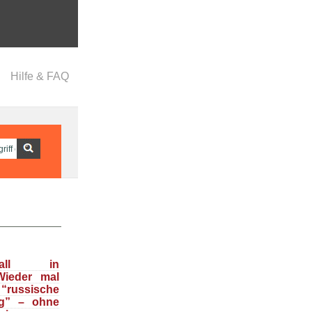
Hilfe & FAQ
nfall in
Wieder mal
ussische
g” – ohne