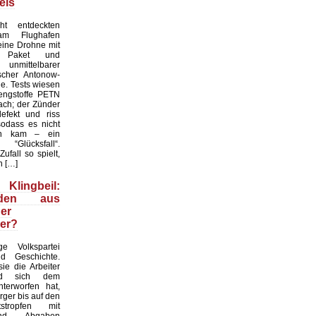
eis
ht entdeckten
 am Flughafen
eine Drohne mit
m Paket und
unmittelbarer
scher Antonow-
e. Tests wiesen
rengstoffe PETN
ch; der Zünder
efekt und riss
sodass es nicht
on kam – ein
 “Glücksfall“.
fall so spielt,
n […]
ingbeil:
anden aus
er
er?
e Volkspartei
d Geschichte.
sie die Arbeiter
nd sich dem
terworfen hat,
rger bis auf den
tstropfen mit
nd Abgaben