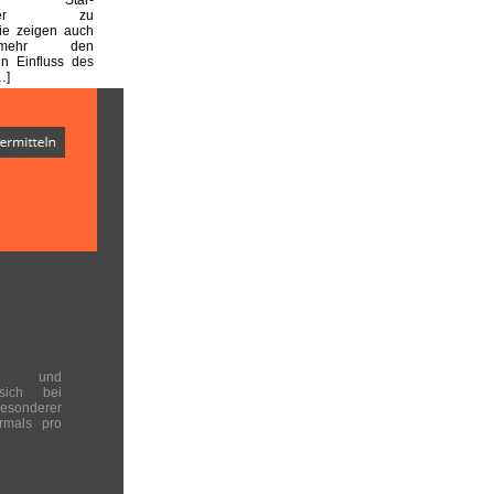
haftler zu
sie zeigen auch
mehr den
n Einfluss des
…]
en und
 sich bei
onderer
rmals pro