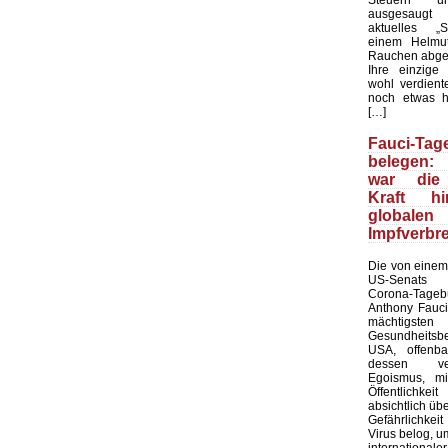
ausgesaugt
aktuelles „Sp
einem Helmu
Rauchen abge
Ihre einzige
wohl verdient
noch etwas h
[…]
Fauci-Tag
belegen: 
war die 
Kraft h
global
Impfverbr
Die von einem
US-Senats ve
Corona-Tag
Anthony Fauc
mächtigsten
Gesundheit
USA, offenba
dessen verb
Egoismus, m
Öffentlichk
absichtlich üb
Gefährlichke
Virus belog, um
internatio