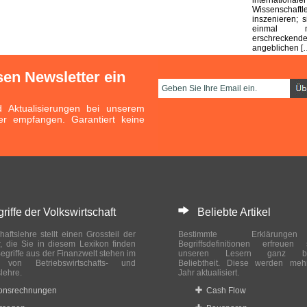
Wissensc
inszenieren; 
einmal 
erschreckende
angeblichen [
sen Newsletter ein
Aktualisierungen bei unserem
er empfangen. Garantiert keine
ffe der Volkswirtschaft
Beliebte Artikel
haftslehre stellt einen Grossteil der
Bestimmte Erklärung
r, die Sie in diesem Lexikon finden
Begriffsdefinitionen erfreuen
egriffe aus der Finanzwelt stehen im
unseren Lesern ganz bes
ch von Betriebswirtschafts- und
Beliebtheit. Diese werden meh
slehre.
Jahr aktualisiert.
ionsrechnungen
Cash Flow