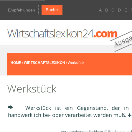
Empfehlungen
A
B
C
D
E
HOME
/
WIRTSCHAFTSLEXIKON
/ Werkstück
Werkstück
Werkstück ist ein Gegenstand, der i
handwerklich be- oder verarbeitet werden muß.
Vorhergehender Fachbegriff:
Werkstattzusc