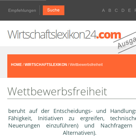
Empfehlungen
A
B
C
D
E
HOME
/
WIRTSCHAFTSLEXIKON
/ Wettbewerbsfreiheit
Wettbewerbsfreiheit
beruht auf der Entscheidungs- und Handlungsf
Fähigkeit, Initiativen zu ergreifen, technis
Neuerungen einzuführen) und Nachfragern 
Alternativen).