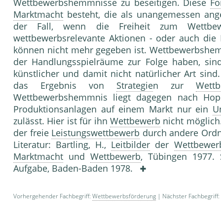
Wettbewerbshemmnisse zu beseitigen. Diese
Fo
Marktmacht
besteht, die als unangemessen ang
der Fall, wenn die Freiheit zum Wettbew
wettbewerbsrelevante Aktionen - oder auch die F
können nicht mehr gegeben ist. Wettbewerbshemm
der Handlungsspielräume zur Folge haben, sin
künstlicher und damit nicht natürlicher Art si
das Ergebnis von
Strategie
n zur
Wettb
Wettbewerbshemmnis liegt dagegen nach Hopp
Produktionsanlagen auf einem Markt nur ein
U
zulässt. Hier ist für ihn
Wettbewerb
nicht möglich
der freie
Leistungswettbewerb
durch andere Or
Literatur: Bartling, H.,
Leitbilder
der
Wettbewerb
Marktmacht
und
Wettbewerb
, Tübingen 1977.
Aufgabe, Baden-Baden 1978.
Vorhergehender Fachbegriff:
Wettbewerbsförderung
| Nächster Fachbegriff: