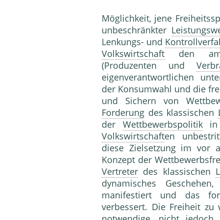
Möglichkeit, jene Freiheits
unbeschränkter
Leistungsw
Lenkungs- und
Kontrollverf
Volkswirtschaft
den am We
(Produzenten und
Verbr
eigenverantwortlichen un
der Konsumwahl und die fr
und Sichern von Wettbewe
Forderung
des klassischen
der
Wettbewerbspolitik
in 
Volkswirtschaft
en unbestri
diese Zielsetzung im vor 
Konzept der Wettbewerbsfre
Vertreter
des klassischen
L
dynamisches Geschehen, 
manifestiert und das fo
verbessert. Die Freiheit zu
notwendige, nicht jedoch