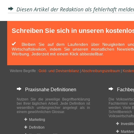
Diesen Artikel der Redaktion als fehlerhaft meld
Schreiben Sie sich in unseren kostenlo
Bleiben Sie auf dem Laufenden über Neuigkeiten und 
Wirtschaftslexikon, indem Sie unseren monatlichen Newslett
Werbung. Jederzeit mit einem Klick abbestellbar.
Weitere Begriffe :
Gold- und Devisenbilanz
|
Abschreibungszeitraum
|
Kosten
Praxisnahe Definitionen
Fachbegri
Nutzen Sie die jeweilige Begriffserklärung
Die Volkswirtsc
bei Ihrer täglichen Arbeit. Jede Definition ist
Fachtermini vo
wesentlich umfangreicher angelegt als in
werden. Viele B
einem gewöhnlichen Glossar.
Schnittberei
Volkswirtschaft
Marketing
Investit
Definition
Marktve