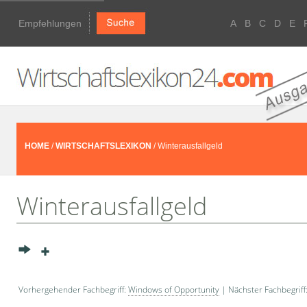
Empfehlungen
A
B
C
D
E
HOME
/
WIRTSCHAFTSLEXIKON
/ Winterausfallgeld
Winterausfallgeld
Vorhergehender Fachbegriff:
Windows of Opportunity
| Nächster Fachbegriff