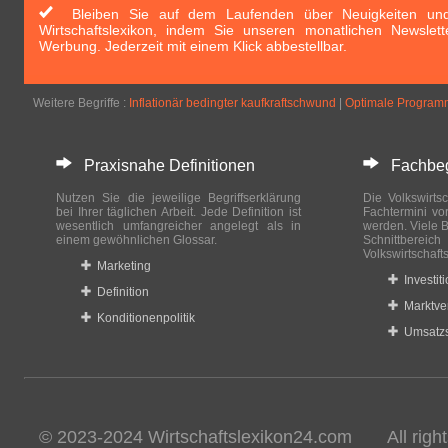
Bleiben Sie auf dem Laufenden über Neuigkeiten und 
Wirtschaftslexikon, indem Sie unseren monatlichen Newslett
Werbung. Jederzeit mit einem Klick abbestellbar.
Weitere Begriffe :
Inflationär bedingter kaufkraftschwund
|
Optimale Program
Praxisnahe Definitionen
Fachbegri
Nutzen Sie die jeweilige Begriffserklärung
Die Volkswirtsc
bei Ihrer täglichen Arbeit. Jede Definition ist
Fachtermini vo
wesentlich umfangreicher angelegt als in
werden. Viele B
einem gewöhnlichen Glossar.
Schnittberei
Volkswirtschaft
Marketing
Investit
Definition
Marktve
Konditionenpolitik
Umsatzs
© 2023-2024 Wirtschaftslexikon24.com All rights