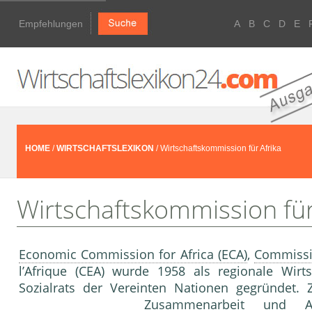
Empfehlungen
A
B
C
D
E
HOME
/
WIRTSCHAFTSLEXIKON
/ Wirtschaftskommission für Afrika
Wirtschaftskommission für
Economic Commission for Africa (ECA)
,
Commiss
l’Afrique (CEA) wurde 1958 als regionale Wirt
Sozialrats der Vereinten Nationen gegründet. 
Zusammenarbeit und A