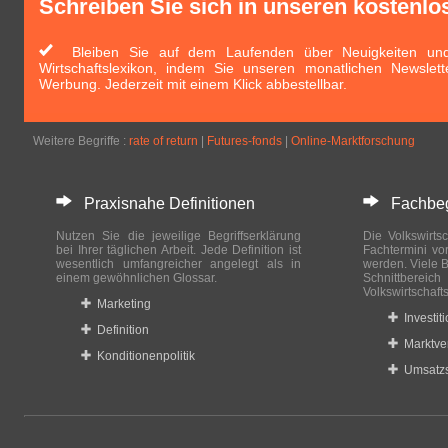
Schreiben Sie sich in unseren kostenlo
Bleiben Sie auf dem Laufenden über Neuigkeiten und 
Wirtschaftslexikon, indem Sie unseren monatlichen Newslett
Werbung. Jederzeit mit einem Klick abbestellbar.
Weitere Begriffe :
rate of return
|
Futures-fonds
|
Online-Marktforschung
Praxisnahe Definitionen
Fachbegri
Nutzen Sie die jeweilige Begriffserklärung
Die Volkswirtsc
bei Ihrer täglichen Arbeit. Jede Definition ist
Fachtermini vo
wesentlich umfangreicher angelegt als in
werden. Viele B
einem gewöhnlichen Glossar.
Schnittberei
Volkswirtschaft
Marketing
Investit
Definition
Marktve
Konditionenpolitik
Umsatzs