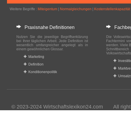
Weitere Begriffe :
Miteigentum
|
Normalgleichungen
|
Kostenstellenkapazität
Praxisnahe Definitionen
Fachbegri
Nutzen Sie die jeweilige Begriffserklärung
Die Volkswirtsc
bei Ihrer täglichen Arbeit. Jede Definition ist
Fachtermini vo
wesentlich umfangreicher angelegt als in
werden. Viele B
einem gewöhnlichen Glossar.
Schnittberei
Volkswirtschaft
Marketing
Investit
Definition
Marktve
Konditionenpolitik
Umsatzs
© 2023-2024 Wirtschaftslexikon24.com All rights