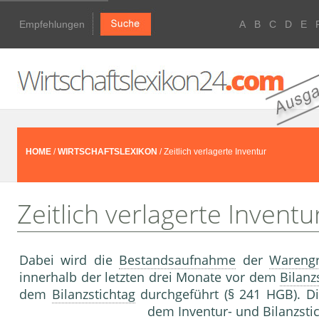
Empfehlungen
A
B
C
D
E
HOME
/
WIRTSCHAFTSLEXIKON
/ Zeitlich verlagerte Inventur
Zeitlich verlagerte Inventu
Dabei wird die
Bestandsaufnahme
der
Wareng
innerhalb der letzten drei Monate vor dem
Bilanz
dem
Bilanzstichtag
durchgeführt (§ 241 HGB). D
dem
Inventur
- und
Bilanzsti