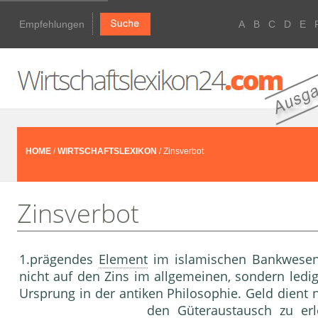
Empfehlungen
A
B
C
D
E
HOME
/
WIRTSCHAFTSLEXIKON
/ Zinsverbot
Zinsverbot
1.prägendes
Element
im islamischen Bankwesen.
nicht auf den Zins im allgemeinen, sondern ledig
Ursprung in der antiken Philosophie. Geld dient n
den Güteraustausch zu erl