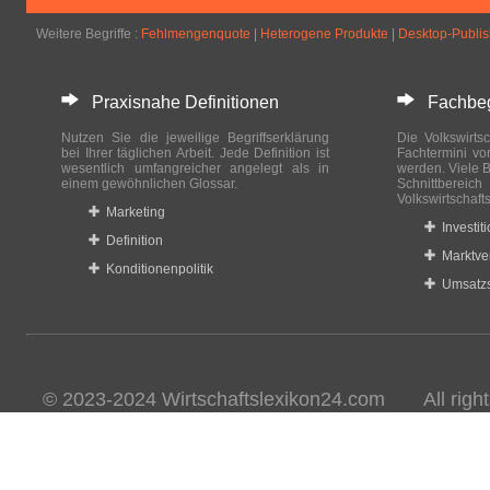
Weitere Begriffe :
Fehlmengenquote
|
Heterogene Produkte
|
Desktop-Publis
Praxisnahe Definitionen
Fachbegri
Nutzen Sie die jeweilige Begriffserklärung
Die Volkswirtsc
bei Ihrer täglichen Arbeit. Jede Definition ist
Fachtermini vo
wesentlich umfangreicher angelegt als in
werden. Viele B
einem gewöhnlichen Glossar.
Schnittberei
Volkswirtschaft
Marketing
Investit
Definition
Marktve
Konditionenpolitik
Umsatzs
© 2023-2024 Wirtschaftslexikon24.com All rights