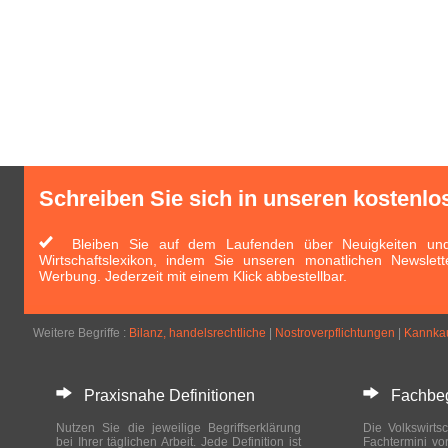
Schreiben Sie sich in unseren kostenlo
Bleiben Sie auf dem Laufenden über Neuigkeiten und 
Wirtschaftslexikon, indem Sie unseren monatlichen Newslett
Werbung. Jederzeit mit einem Klick abbestellbar.
Weitere Begriffe :
Bilanz, handelsrechtliche
|
Nostroverpflichtungen
|
Kannka
Praxisnahe Definitionen
Fachbegri
Nutzen Sie die jeweilige Begriffserklärung
Die Volkswirtsc
bei Ihrer täglichen Arbeit. Jede Definition ist
Fachtermini vo