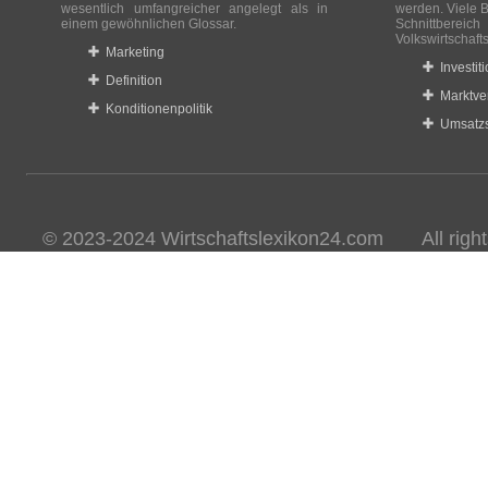
wesentlich umfangreicher angelegt als in
werden. Viele B
einem gewöhnlichen Glossar.
Schnittberei
Volkswirtschaft
Marketing
Investit
Definition
Marktve
Konditionenpolitik
Umsatzs
© 2023-2024 Wirtschaftslexikon24.com All rights