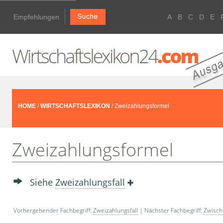
Empfehlungen
A
B
C
D
E
HOME
/
WIRTSCHAFTSLEXIKON
/ Zweizahlungsformel
Zweizahlungsformel
Siehe
Zweizahlungsfall
Vorhergehender Fachbegriff:
Zweizahlungsfall
| Nächster Fachbegriff:
Zwisch