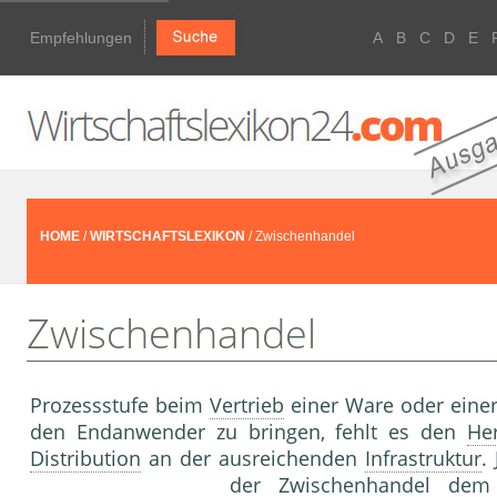
Empfehlungen
A
B
C
D
E
HOME
/
WIRTSCHAFTSLEXIKON
/ Zwischenhandel
Zwischenhandel
Prozessstufe beim
Vertrieb
einer Ware oder eine
den Endanwender zu bringen, fehlt es den
Her
Distribution
an der ausreichenden
Infrastruktur
.
der Zwischenhandel de