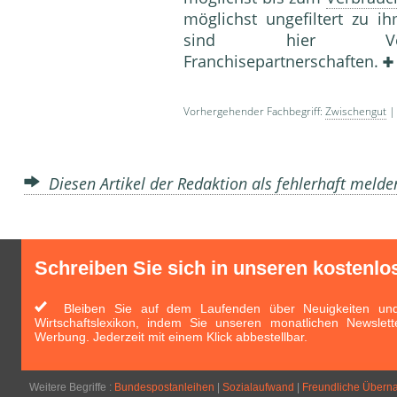
möglichst ungefiltert zu 
sind hier Vertrag
Franchisepartnerschaften.
Vorhergehender Fachbegriff:
Zwischengut
| 
Diesen Artikel der Redaktion als fehlerhaft meld
Schreiben Sie sich in unseren kostenlo
Bleiben Sie auf dem Laufenden über Neuigkeiten und 
Wirtschaftslexikon, indem Sie unseren monatlichen Newslett
Werbung. Jederzeit mit einem Klick abbestellbar.
Weitere Begriffe :
Bundespostanleihen
|
Sozialaufwand
|
Freundliche Über