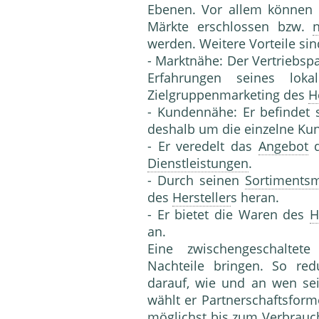
Ebenen. Vor allem können m
Märkte erschlossen bzw.
werden. Weitere Vorteile sin
- Marktnähe: Der Vertriebsp
Erfahrungen seines lok
Zielgruppenmarketing des
H
- Kundennähe: Er befindet
deshalb um die einzelne K
- Er veredelt das
Angebot
Dienstleistungen
.
- Durch seinen
Sortiments
des
Hersteller
s heran.
- Er bietet die Waren des
H
an.
Eine zwischengeschaltet
Nachteile bringen. So red
darauf, wie und an wen s
wählt er Partnerschaftsform
möglichst bis zum
Verbrauc