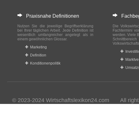
Praxisnahe Definitionen
Fachbegri
Nutzen Sie die jeweilige Begriffserklärung
Die Volkswirtsc
bei Ihrer täglichen Arbeit. Jede Definition ist
Fachtermini vo
wesentlich umfangreicher angelegt als in
werden. Viele B
einem gewöhnlichen Glossar.
Schnittberei
Volkswirtschaft
Marketing
Investit
Definition
Marktve
Konditionenpolitik
Umsatzs
© 2023-2024 Wirtschaftslexikon24.com All rights