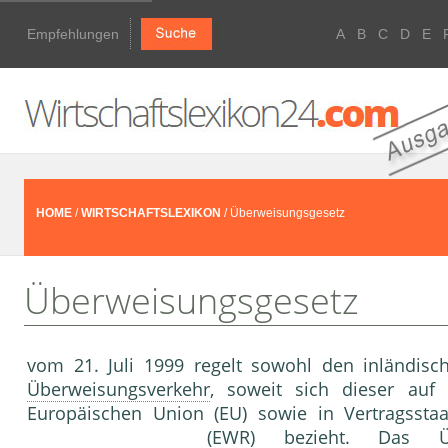
Empfehlungen
A
B
C
D
E
HOME
/
WIRTSCHAFTSLEXIKON
/ Überweisungsgesetz
Überweisungsgesetz
vom 21. Juli 1999 regelt sowohl den inländisc
Überweisungsverkehr
, soweit sich dieser auf
Europäischen Union (EU) sowie in Vertragssta
(EWR) bezieht. Das Üb