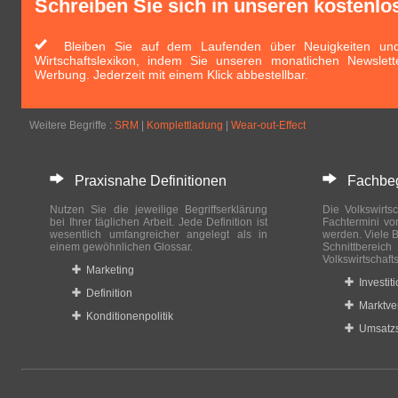
Schreiben Sie sich in unseren kostenlo
Bleiben Sie auf dem Laufenden über Neuigkeiten und 
Wirtschaftslexikon, indem Sie unseren monatlichen Newslett
Werbung. Jederzeit mit einem Klick abbestellbar.
Weitere Begriffe :
SRM
|
Komplettladung
|
Wear-out-Effect
Praxisnahe Definitionen
Fachbegri
Nutzen Sie die jeweilige Begriffserklärung
Die Volkswirtsc
bei Ihrer täglichen Arbeit. Jede Definition ist
Fachtermini vo
wesentlich umfangreicher angelegt als in
werden. Viele B
einem gewöhnlichen Glossar.
Schnittberei
Volkswirtschaft
Marketing
Investit
Definition
Marktve
Konditionenpolitik
Umsatzs