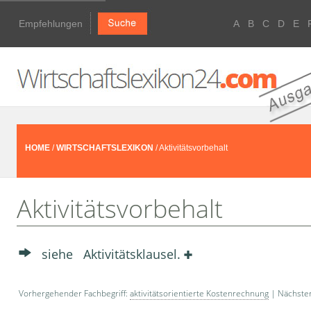
Empfehlungen
A
B
C
D
E
HOME
/
WIRTSCHAFTSLEXIKON
/ Aktivitätsvorbehalt
Aktivitätsvorbehalt
siehe Aktivitätsklausel.
Vorhergehender Fachbegriff:
aktivitätsorientierte Kostenrechnung
| Nächster