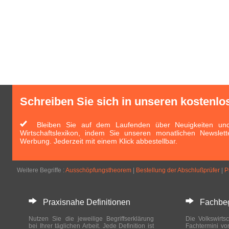
Schreiben Sie sich in unseren kostenlo
Bleiben Sie auf dem Laufenden über Neuigkeiten und 
Wirtschaftslexikon, indem Sie unseren monatlichen Newslett
Werbung. Jederzeit mit einem Klick abbestellbar.
Weitere Begriffe :
Ausschöpfungstheorem
|
Bestellung der Abschlußprüfer
|
P
Praxisnahe Definitionen
Fachbegri
Nutzen Sie die jeweilige Begriffserklärung
Die Volkswirtsc
bei Ihrer täglichen Arbeit. Jede Definition ist
Fachtermini vo