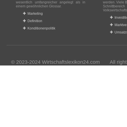
wesentlich umfangreicher angelegt als in
werden. Viele B
einem gewöhnlichen Glossar.
Schnittberei
Volkswirtschaft
Marketing
Investit
Definition
Marktve
Konditionenpolitik
Umsatzs
© 2023-2024 Wirtschaftslexikon24.com All rights