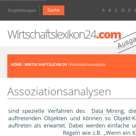
Empfehlungen
A
B
C
D
E
HOME
/
WIRTSCHAFTSLEXIKON
/ Assoziationsanalysen
Assoziationsanalysen
sind spezielle Verfahren des
Data Mining
, d
auftretenden Objekten und können so Objekt-K
auftreten als erwartet. Dabei werden einfache un
Regeln wie z.B. „Wenn ein 