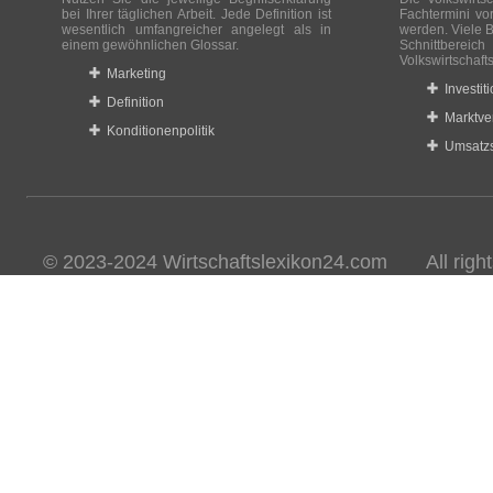
bei Ihrer täglichen Arbeit. Jede Definition ist
Fachtermini vo
wesentlich umfangreicher angelegt als in
werden. Viele B
einem gewöhnlichen Glossar.
Schnittberei
Volkswirtschaft
Marketing
Investit
Definition
Marktve
Konditionenpolitik
Umsatzs
© 2023-2024 Wirtschaftslexikon24.com All rights