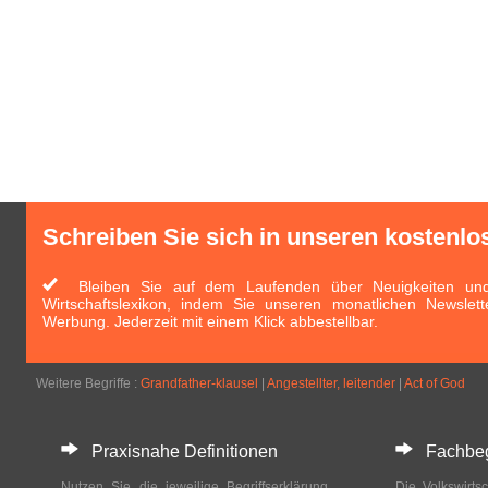
Schreiben Sie sich in unseren kostenlo
Bleiben Sie auf dem Laufenden über Neuigkeiten und 
Wirtschaftslexikon, indem Sie unseren monatlichen Newslett
Werbung. Jederzeit mit einem Klick abbestellbar.
Weitere Begriffe :
Grandfather-klausel
|
Angestellter, leitender
|
Act of God
Praxisnahe Definitionen
Fachbegri
Nutzen Sie die jeweilige Begriffserklärung
Die Volkswirtsc