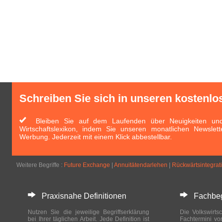
Schreiben Sie sich in unseren kostenlo
Bleiben Sie auf dem Laufenden über Neuigkeiten und 
Wirtschaftslexikon, indem Sie unseren monatlichen Newslett
Werbung. Jederzeit mit einem Klick abbestellbar.
Weitere Begriffe :
Future Exchange
|
Annuitätendarlehen
|
Rückwärtsintegrat
Praxisnahe Definitionen
Fachbegri
Nutzen Sie die jeweilige Begriffserklärung
Die Volkswirtsc
bei Ihrer täglichen Arbeit. Jede Definition ist
Fachtermini vo