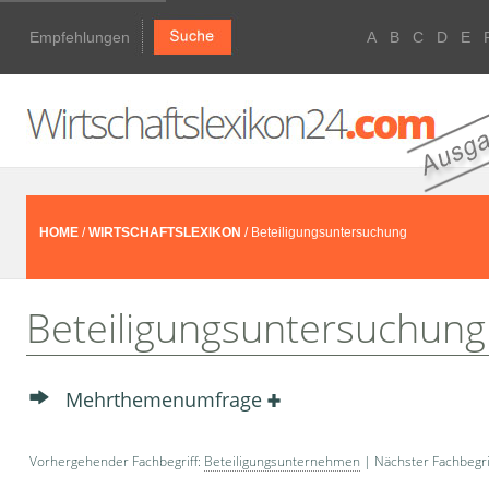
Empfehlungen
A
B
C
D
E
HOME
/
WIRTSCHAFTSLEXIKON
/ Beteiligungsuntersuchung
Beteiligungsuntersuchung
Mehrthemenumfrage
Vorhergehender Fachbegriff:
Beteiligungsunternehmen
| Nächster Fachbegri