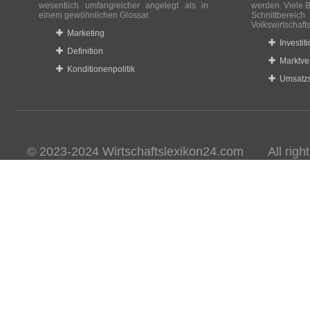
wesentlich umfangreicher angelegt als in
werden. Viele B
einem gewöhnlichen Glossar.
Schnittberei
Volkswirtschaft
Marketing
Investit
Definition
Marktve
Konditionenpolitik
Umsatzs
© 2023-2024 Wirtschaftslexikon24.com All rights