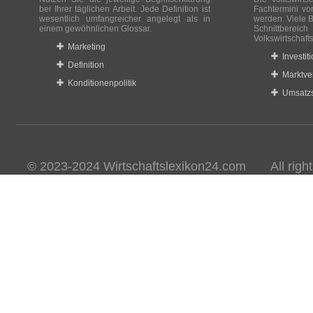
bei Ihrer täglichen Arbeit. Jede Definition ist
Fachtermini vo
wesentlich umfangreicher angelegt als in
werden. Viele B
einem gewöhnlichen Glossar.
Schnittberei
Volkswirtschaft
Marketing
Investit
Definition
Marktve
Konditionenpolitik
Umsatzs
© 2023-2024 Wirtschaftslexikon24.com All rights