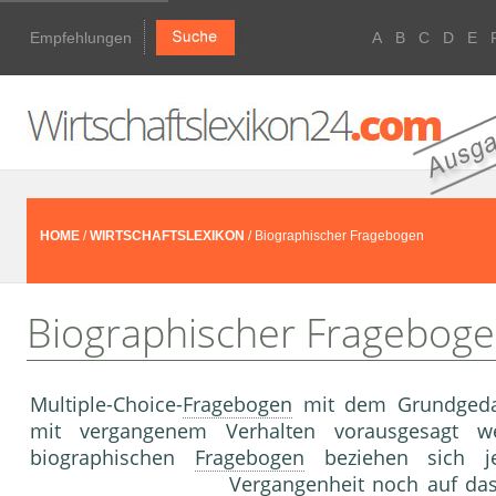
Empfehlungen
A
B
C
D
E
HOME
/
WIRTSCHAFTSLEXIKON
/ Biographischer Fragebogen
Biographischer Fragebog
Multiple-Choice-
Fragebogen
mit dem Grundgedan
mit vergange­nem Verhalten vorausgesagt 
biographischen
Fragebogen
beziehen sich je
Vergangenheit noch auf das 