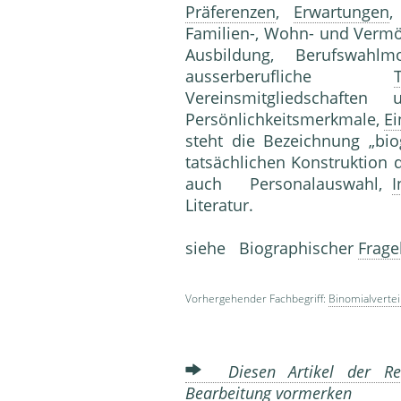
Präferenzen
,
Erwartungen
,
Familien-, Wohn- und Vermö
Ausbildung, Berufswahlmo
ausserberufliche
T
Vereinsmitgliedschaft
Persönlichkeitsmerkmale,
Ei
steht die Bezeichnung „bi
tatsächlichen Konstruktion
auch Personalauswahl,
I
Literatur.
siehe Biographischer
Frag
Vorhergehender Fachbegriff:
Binomialvertei
Diesen Artikel der Red
Bearbeitung vormerken