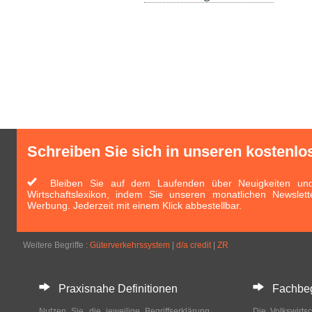
Schreiben Sie sich in unseren kostenlo
Bleiben Sie auf dem Laufenden über Neuigkeiten und 
Wirtschaftslexikon, indem Sie unseren monatlichen Newslett
Werbung. Jederzeit mit einem Klick abbestellbar.
Weitere Begriffe :
Güterverkehrssystem
|
d/a credit
|
ZR
Praxisnahe Definitionen
Fachbegri
Nutzen Sie die jeweilige Begriffserklärung
Die Volkswirtsc