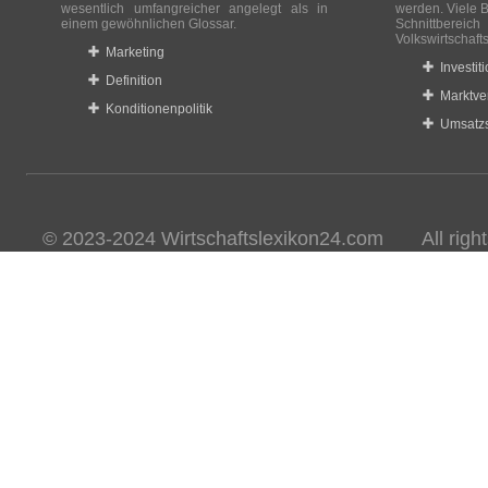
wesentlich umfangreicher angelegt als in
werden. Viele B
einem gewöhnlichen Glossar.
Schnittberei
Volkswirtschaft
Marketing
Investit
Definition
Marktve
Konditionenpolitik
Umsatzs
© 2023-2024 Wirtschaftslexikon24.com All rights