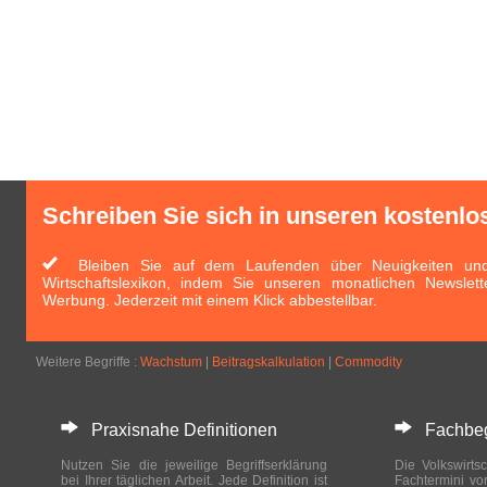
Schreiben Sie sich in unseren kostenlo
Bleiben Sie auf dem Laufenden über Neuigkeiten und 
Wirtschaftslexikon, indem Sie unseren monatlichen Newslett
Werbung. Jederzeit mit einem Klick abbestellbar.
Weitere Begriffe :
Wachstum
|
Beitragskalkulation
|
Commodity
Praxisnahe Definitionen
Fachbegri
Nutzen Sie die jeweilige Begriffserklärung
Die Volkswirtsc
bei Ihrer täglichen Arbeit. Jede Definition ist
Fachtermini vo