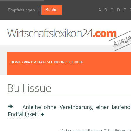
Empfehlungen
A
B
C
D
E
HOME
/
WIRTSCHAFTSLEXIKON
/ Bull issue
Bull issue
Anleihe
ohne Vereinbarung einer laufen
Endfälligkeit
.
Vorhergehender Fachbegriff:
Bull Floater
| N