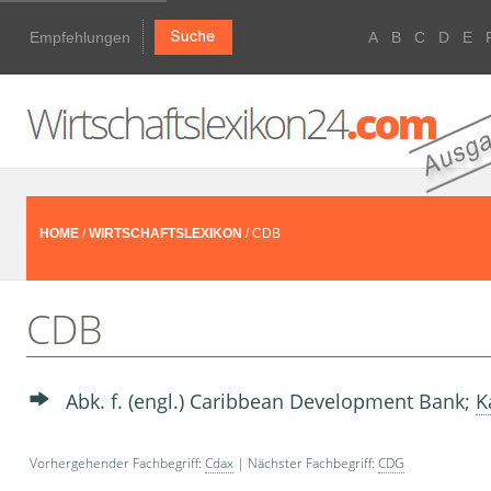
Empfehlungen
A
B
C
D
E
HOME
/
WIRTSCHAFTSLEXIKON
/ CDB
CDB
Abk. f. (engl.) Caribbean Development Bank;
K
Vorhergehender Fachbegriff:
Cdax
| Nächster Fachbegriff:
CDG