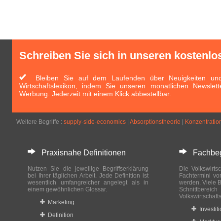
Schreiben Sie sich in unseren kostenlo
Bleiben Sie auf dem Laufenden über Neuigkeiten und 
Wirtschaftslexikon, indem Sie unseren monatlichen Newslett
Werbung. Jederzeit mit einem Klick abbestellbar.
Weitere Begriffe :
supply-side-economics
|
Absorptionstheorie
|
Konzentrati
Praxisnahe Definitionen
Fachbegri
Nutzen Sie die jeweilige Begriffserklärung
Die Volkswirtsc
bei Ihrer täglichen Arbeit. Jede Definition ist
Fachtermini vo
wesentlich umfangreicher angelegt als in
werden. Viele B
einem gewöhnlichen Glossar.
Schnittberei
Volkswirtschaft
Marketing
Investit
Definition