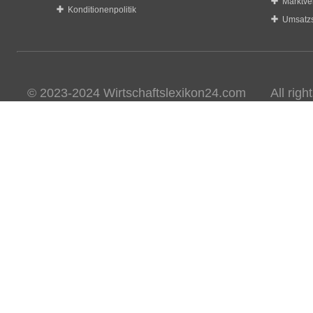
Marktve
Konditionenpolitik
Umsatzs
© 2023-2024 Wirtschaftslexikon24.com All rights