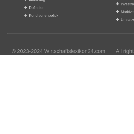
Marketing
Investit
Definition
Marktve
Konditionenpolitik
Umsatzs
© 2023-2024 Wirtschaftslexikon24.com All rights