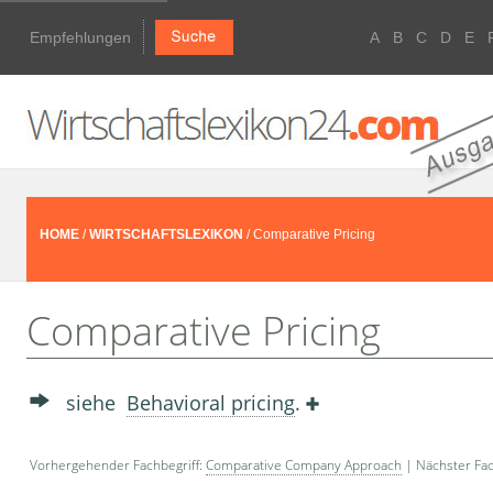
Empfehlungen
A
B
C
D
E
HOME
/
WIRTSCHAFTSLEXIKON
/ Comparative Pricing
Comparative Pricing
siehe
Behavioral pricing
.
Vorhergehender Fachbegriff:
Comparative Company Approach
| Nächster Fac