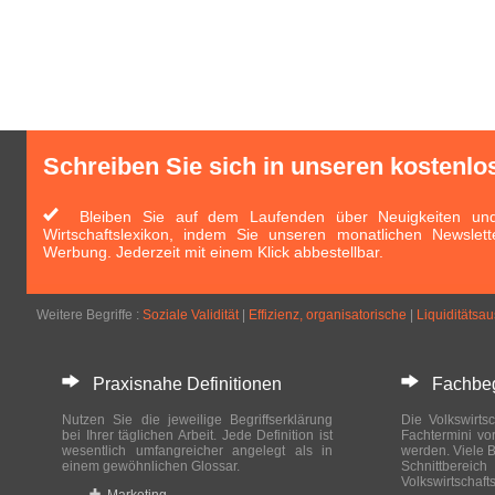
Schreiben Sie sich in unseren kostenlo
Bleiben Sie auf dem Laufenden über Neuigkeiten und 
Wirtschaftslexikon, indem Sie unseren monatlichen Newslett
Werbung. Jederzeit mit einem Klick abbestellbar.
Weitere Begriffe :
Soziale Validität
|
Effizienz, organisatorische
|
Liquiditätsa
Praxisnahe Definitionen
Fachbegri
Nutzen Sie die jeweilige Begriffserklärung
Die Volkswirtsc
bei Ihrer täglichen Arbeit. Jede Definition ist
Fachtermini vo
wesentlich umfangreicher angelegt als in
werden. Viele B
einem gewöhnlichen Glossar.
Schnittberei
Volkswirtschaft