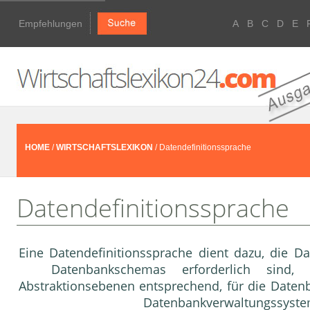
Empfehlungen
A
B
C
D
E
HOME
/
WIRTSCHAFTSLEXIKON
/ Datendefinitionssprache
Datendefinitionssprache
Eine Datendefinitionssprache dient dazu, die Da
Daten­bankschemas erforderlich sind, au
Abstraktionsebenen entspre­chend, für die Daten
Datenbankverwaltungssyst