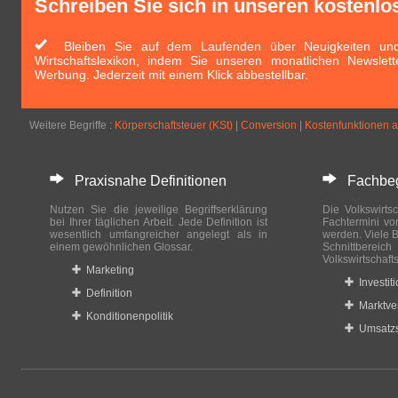
Schreiben Sie sich in unseren kostenlo
Bleiben Sie auf dem Laufenden über Neuigkeiten und 
Wirtschaftslexikon, indem Sie unseren monatlichen Newslett
Werbung. Jederzeit mit einem Klick abbestellbar.
Weitere Begriffe :
Körperschaftsteuer (KSt)
|
Conversion
|
Kostenfunktionen a
Praxisnahe Definitionen
Fachbegri
Nutzen Sie die jeweilige Begriffserklärung
Die Volkswirtsc
bei Ihrer täglichen Arbeit. Jede Definition ist
Fachtermini vo
wesentlich umfangreicher angelegt als in
werden. Viele B
einem gewöhnlichen Glossar.
Schnittberei
Volkswirtschaft
Marketing
Investit
Definition
Marktve
Konditionenpolitik
Umsatzs