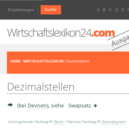
Empfehlungen
A
B
C
D
E
HOME
/
WIRTSCHAFTSLEXIKON
/ Dezimalstellen
Dezimalstellen
(bei
Devisen
), siehe Swapsatz.
Vorhergehender Fachbegriff:
Dezile
| Nächster Fachbegriff:
Dezimalsystem