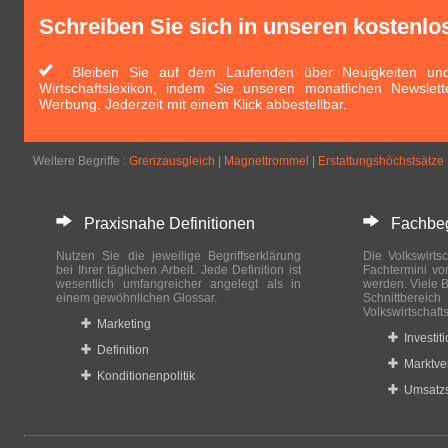
Schreiben Sie sich in unseren kostenlo
Bleiben Sie auf dem Laufenden über Neuigkeiten und 
Wirtschaftslexikon, indem Sie unseren monatlichen Newslett
Werbung. Jederzeit mit einem Klick abbestellbar.
Weitere Begriffe :
Grenzausgleich
|
Magnettrommel
|
Erstattungshöchstsätze
Praxisnahe Definitionen
Fachbegri
Nutzen Sie die jeweilige Begriffserklärung
Die Volkswirtsc
bei Ihrer täglichen Arbeit. Jede Definition ist
Fachtermini vo
wesentlich umfangreicher angelegt als in
werden. Viele B
einem gewöhnlichen Glossar.
Schnittberei
Volkswirtschaft
Marketing
Investit
Definition
Marktve
Konditionenpolitik
Umsatzs