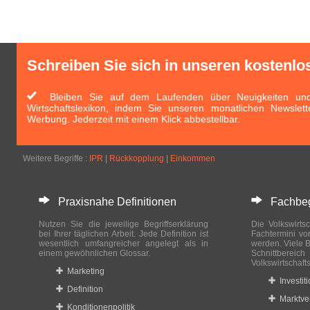
Schreiben Sie sich in unseren kostenlo
Bleiben Sie auf dem Laufenden über Neuigkeiten und 
Wirtschaftslexikon, indem Sie unseren monatlichen Newslett
Werbung. Jederzeit mit einem Klick abbestellbar.
Weitere Begriffe :
IPR
|
Rückkopplung
|
Einkommen
Praxisnahe Definitionen
Fachbegri
Nutzen Sie die jeweilige Begriffserklärung
Die Volkswirtsc
bei Ihrer täglichen Arbeit. Jede Definition ist
Fachtermini vo
wesentlich umfangreicher angelegt als in
werden. Viele B
einem gewöhnlichen Glossar.
Schnittberei
Volkswirtschaft
Marketing
Investit
Definition
Marktve
Konditionenpolitik