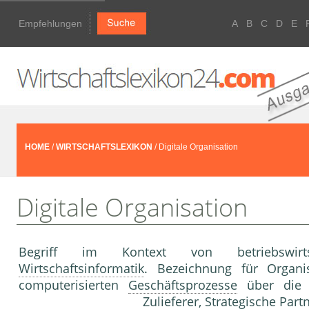
Empfehlungen
A
B
C
D
E
HOME
/
WIRTSCHAFTSLEXIKON
/ Digitale Organisation
Digitale Organisation
Begriff im Kontext von betriebswirt
Wirtschaftsinformatik
. Be­zeichnung für Organi
computerisierten
Geschäftsprozesse
über die U
Zulieferer
, Strategische Partn