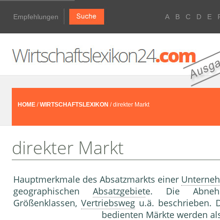
Empfehlungen
A
B
C
D
E
HOME
/
WIRTSCHAFTSLEXIKON
/ direkter Markt
direkter Markt
Hauptmerkmale des Absatz­markts einer
Unterne
geographischen
Absatzgebiet
e. Die Abne
Größenklassen,
Vertriebsweg
u.ä. beschrieben. 
be­dienten Märkte werden als