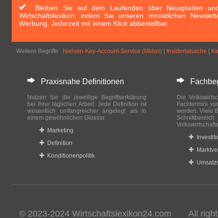
Bleiben Sie auf dem Laufenden über Neuigkeiten und 
Wirtschaftslexikon, indem Sie unseren monatlichen Newslett
Werbung. Jederzeit mit einem Klick abbestellbar.
Weitere Begriffe :
Nielsen-Key-Account-Service (Midas)
|
Insidertatsache
|
Ka
Praxisnahe Definitionen
Fachbegri
Nutzen Sie die jeweilige Begriffserklärung
Die Volkswirtsc
bei Ihrer täglichen Arbeit. Jede Definition ist
Fachtermini vo
wesentlich umfangreicher angelegt als in
werden. Viele B
einem gewöhnlichen Glossar.
Schnittberei
Volkswirtschaft
Marketing
Investit
Definition
Marktve
Konditionenpolitik
Umsatzs
© 2023-2024 Wirtschaftslexikon24.com All rights