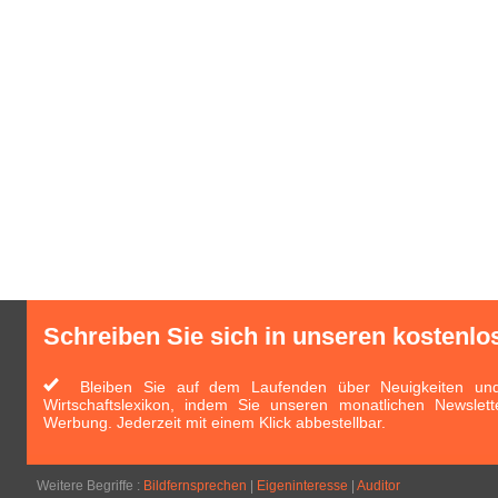
Schreiben Sie sich in unseren kostenlo
Bleiben Sie auf dem Laufenden über Neuigkeiten und 
Wirtschaftslexikon, indem Sie unseren monatlichen Newslett
Werbung. Jederzeit mit einem Klick abbestellbar.
Weitere Begriffe :
Bildfernsprechen
|
Eigeninteresse
|
Auditor