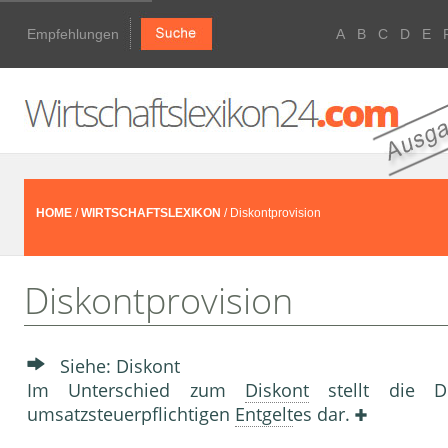
Empfehlungen
A
B
C
D
E
HOME
/
WIRTSCHAFTSLEXIKON
/ Diskontprovision
Diskontprovision
Siehe: Diskont
Im Unterschied zum
Diskont
stellt die Di
umsatzsteuerpflichtigen
Entgelt
es dar.