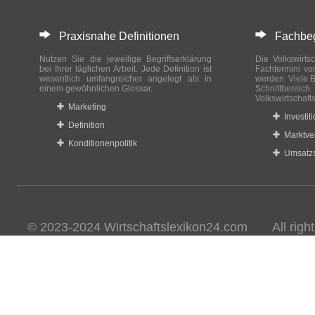
Praxisnahe Definitionen
Fachbegri
Nutzen Sie die jeweilige Begriffserklärung
Die Volkswirtsc
bei Ihrer täglichen Arbeit. Jede Definition ist
Fachtermini vo
wesentlich umfangreicher angelegt als in
werden. Viele B
einem gewöhnlichen Glossar.
Schnittberei
Volkswirtschaft
Marketing
Investit
Definition
Marktve
Konditionenpolitik
Umsatzs
© 2023-2024 Wirtschaftslexikon24.com All rights