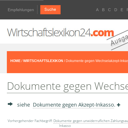
Empfehlungen
A
B
C
D
E
HOME
/
WIRTSCHAFTSLEXIKON
/ Dokumente gegen Wechselakzept-Inka
Dokumente gegen Wechsel
siehe
Dokumente gegen Akzept-Inkasso
.
Vorhergehender Fachbegriff:
Dokumente gegen unwiderruflichen Zahlungsauf
Inkasso