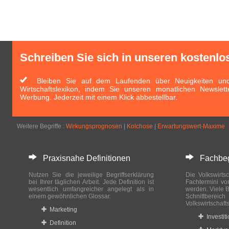
Schreiben Sie sich in unseren kostenlo
Bleiben Sie auf dem Laufenden über Neuigkeiten und 
Wirtschaftslexikon, indem Sie unseren monatlichen Newslett
Werbung. Jederzeit mit einem Klick abbestellbar.
Weitere Begriffe :
Wirkungsprognosen
|
Kolchose
|
Erwartungswert-Maxime
Praxisnahe Definitionen
Fachbegri
Nutzen Sie die jeweilige Begriffserklärung
Die Volkswirtsc
bei Ihrer täglichen Arbeit. Jede Definition ist
Fachtermini vo
wesentlich umfangreicher angelegt als in
werden. Viele B
einem gewöhnlichen Glossar.
Schnittberei
Volkswirtschaft
Marketing
Investit
Definition