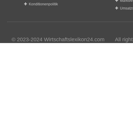
Marktve
Konditionenpolitik
Umsatzs
© 2023-2024 Wirtschaftslexikon24.com All rights