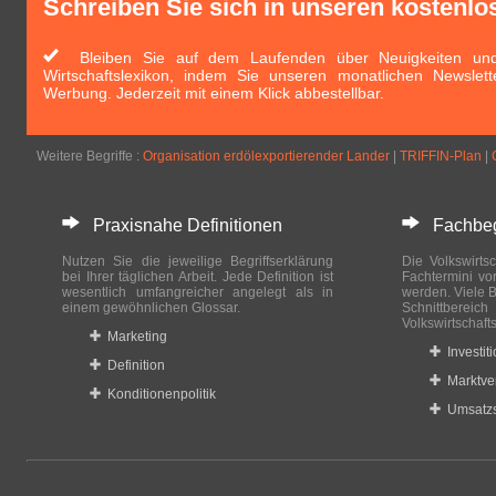
Schreiben Sie sich in unseren kostenlo
Bleiben Sie auf dem Laufenden über Neuigkeiten und 
Wirtschaftslexikon, indem Sie unseren monatlichen Newslett
Werbung. Jederzeit mit einem Klick abbestellbar.
Weitere Begriffe :
Organisation erdölexportierender Lander
|
TRIFFIN-Plan
|
Praxisnahe Definitionen
Fachbegri
Nutzen Sie die jeweilige Begriffserklärung
Die Volkswirtsc
bei Ihrer täglichen Arbeit. Jede Definition ist
Fachtermini vo
wesentlich umfangreicher angelegt als in
werden. Viele B
einem gewöhnlichen Glossar.
Schnittberei
Volkswirtschaft
Marketing
Investit
Definition
Marktve
Konditionenpolitik
Umsatzs