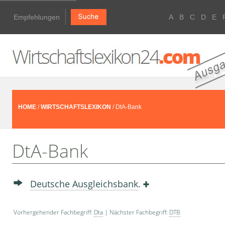
Empfehlungen
A
B
C
D
E
HOME
/
WIRTSCHAFTSLEXIKON
/ DtA-Bank
DtA-Bank
Deutsche Ausgleichsbank
.
Vorhergehender Fachbegriff:
Dta
| Nächster Fachbegriff:
DTB