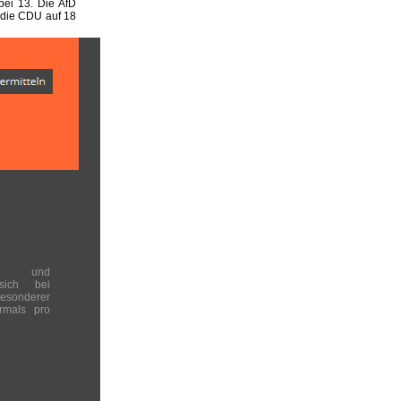
ei 13. Die AfD
 die CDU auf 18
en und
 sich bei
onderer
rmals pro