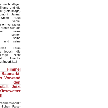
 nachhaltigen
 Trump und die
ik (Foto:Imago)
rump im Januar
Weiße Haus
te, verfiel
 ein vertrautes
 drehte sich die
 um seine
keit, seinen
til, seine
en und seine
arkeit. Kaum
te jedoch die
 Frage. Nicht
t Amerika
erändert. […]
Himmel
 Baumarkt-
ls Vorwand
 den
fall: Jetzt
esewetter
ch
herheitsvorfall”
htlichen False-