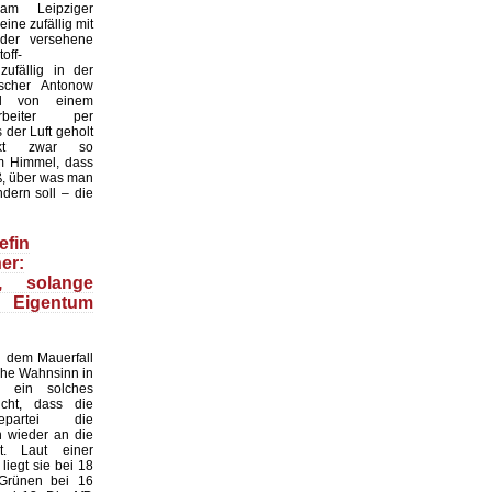
 am Leipziger
ine zufällig mit
der versehene
off-
zufällig in der
scher Antonow
nd von einem
tarbeiter per
der Luft geholt
nkt zwar so
 Himmel, dass
ß, über was man
dern soll – die
efin
er:
n, solange
 Eigentum
 dem Mauerfall
sche Wahnsinn in
 ein solches
cht, dass die
gepartei die
n wieder an die
. Laut einer
iegt sie bei 18
 Grünen bei 16