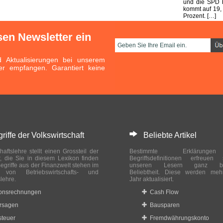
und die SPD b
kommt auf 19,
Prozent. […]
sen Newsletter ein
Aktualisierungen bei unserem
er empfangen. Garantiert keine
ffe der Volkswirtschaft
Beliebte Artikel
haftslehre stellt einen Grossteil der
Bestimmte Erklärung
r, die Sie in diesem Lexikon finden
Begriffsdefinitionen erfreuen
egriffe aus der Finanzwelt stehen im
unseren Lesern ganz bes
ch von Betriebswirtschafts- und
Beliebtheit. Diese werden meh
slehre.
Jahr aktualisiert.
ionsrechnungen
Cash Flow
rsagen
Bausparen
teuer
Fremdwährungskonto