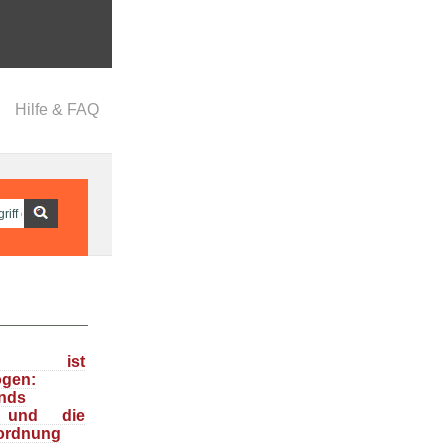
Hilfe & FAQ
ka ist
ogen:
nds
n und die
ordnung