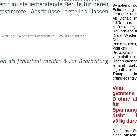
entrum
steuerberatende Berufe für deren
Symptome der
Entfremdung:
gestimmte Abschlüsse erstellen lassen
deutsche Polit
Als Donald T
2025 ins 
zurückkehr
Deutschland in
Ritual. Wieder
 Vertrieb
| Nächster Fachbegriff:
EDV-Organisation
Debatte
Persönlich
Politiks
Provokation
vermeintliche
on als fehlerhaft melden & zur Bearbeitung
Unberechenb
jemand stell
eigentliche
Trump ha
grundlegend v
Vom 
getretene
Drohne a
für
Spannungs
dreht Ki
völlig dur
Der “ernste Sic
einer offensic