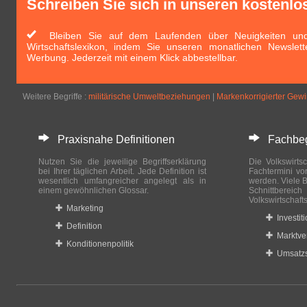
Schreiben Sie sich in unseren kostenlo
Bleiben Sie auf dem Laufenden über Neuigkeiten und 
Wirtschaftslexikon, indem Sie unseren monatlichen Newslett
Werbung. Jederzeit mit einem Klick abbestellbar.
Weitere Begriffe :
militärische Umweltbeziehungen
|
Markenkorrigierter Gew
Praxisnahe Definitionen
Fachbegri
Nutzen Sie die jeweilige Begriffserklärung
Die Volkswirtsc
bei Ihrer täglichen Arbeit. Jede Definition ist
Fachtermini vo
wesentlich umfangreicher angelegt als in
werden. Viele B
einem gewöhnlichen Glossar.
Schnittberei
Volkswirtschaft
Marketing
Investit
Definition
Marktve
Konditionenpolitik
Umsatzs