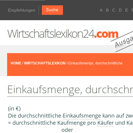
Empfehlungen
A
B
C
D
E
HOME
/
WIRTSCHAFTSLEXIKON
/ Einkaufsmenge, durchschnittliche
Einkaufsmenge, durchschni
(in €)
Die durchschnittliche
Einkaufsmenge
kann auf zwe
= durchschnittliche Kaufmenge pro
Käufer
und Ka
oder