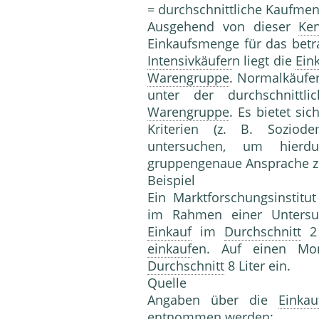
= durchschnittliche Kaufmen
Ausgehend von dieser
Ke
Einkaufs­menge für das betr
Intensivkäufer
n liegt die
Ein
Warengruppe
. Nor­malkäufe
unter der durchschnittli
Warengruppe
. Es bietet sic
Kriterien (z. B. Soziode
untersuchen, um hierdu
gruppengenaue Ansprache z
Beispiel
Ein Marktforschungsinstitut
im Rahmen einer Untersu
Einkauf
im
Durchschnitt
2 
einkauf
en. Auf einen Mo
Durchschnitt
8 Liter ein.
Quelle
Angaben über die
Einka
entnommen werden: