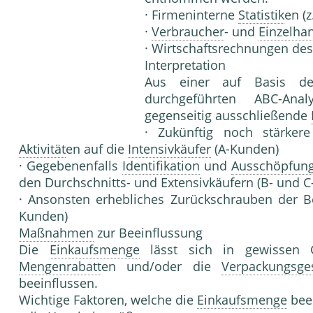
· Firmeninterne
Statistik
en (
·
Verbraucher
- und
Einzelha
· Wirtschaftsrechnungen de
Interpretation
Aus einer auf Basis de
durchgeführten ABC-Analy
gegenseitig ausschließen­de
· Zukünftig noch stärke
Aktivität
en auf die
Intensivkäufer
(A-Kunden)
· Gegebenenfalls
Identifikation
und
Ausschöpfun
den Durchschnitts- und Extensivkäufern (B- und 
· Ansonsten erhebliches Zurückschrauben der B
Kunden)
Maßnahmen
zur Beeinflussung
Die
Einkaufsmenge
lässt sich in gewissen 
Mengenrabatt
en und/oder die
Verpackungsges
beeinflussen.
Wichtige Faktoren, welche die
Einkaufsmenge
beei