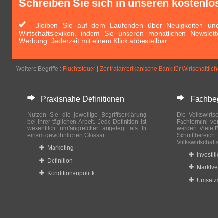
Schreiben Sie sich in unseren kostenlo
Bleiben Sie auf dem Laufenden über Neuigkeiten und 
Wirtschaftslexikon, indem Sie unseren monatlichen Newslett
Werbung. Jederzeit mit einem Klick abbestellbar.
Weitere Begriffe :
Fluchtsteuer
|
Zentralamerikanische Bank für Wirtschaftlich
Praxisnahe Definitionen
Fachbegri
Nutzen Sie die jeweilige Begriffserklärung
Die Volkswirtsc
bei Ihrer täglichen Arbeit. Jede Definition ist
Fachtermini vo
wesentlich umfangreicher angelegt als in
werden. Viele B
einem gewöhnlichen Glossar.
Schnittberei
Volkswirtschaft
Marketing
Investit
Definition
Marktve
Konditionenpolitik
Umsatzs