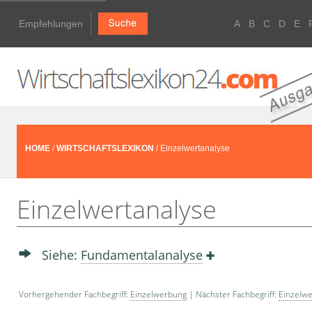
Empfehlungen
A
B
C
D
E
HOME
/
WIRTSCHAFTSLEXIKON
/ Einzelwertanalyse
Einzelwertanalyse
Siehe:
Fundamentalanalyse
Vorhergehender Fachbegriff:
Einzelwerbung
| Nächster Fachbegriff:
Einzelwe