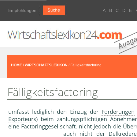
Empfehlungen
A
B
C
D
E
HOME
/
WIRTSCHAFTSLEXIKON
/ Fälligkeitsfactoring
Fälligkeitsfactoring
umfasst lediglich den Einzug der
Forderungen
Exporteur
s) beim zahlungspflichtigen Abnehmer
eine Factoringgesell­schaft, nicht jedoch die
Über
auch nicht der Delkredere