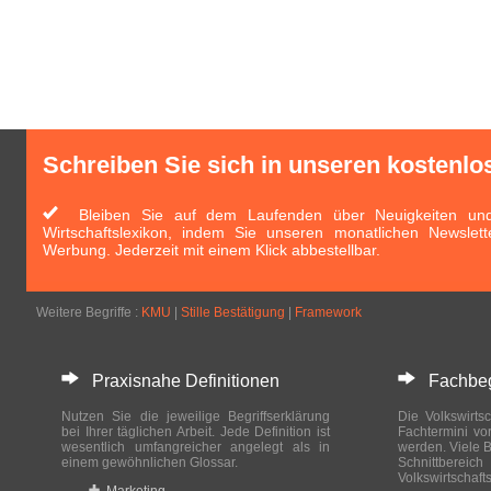
Schreiben Sie sich in unseren kostenlo
Bleiben Sie auf dem Laufenden über Neuigkeiten und 
Wirtschaftslexikon, indem Sie unseren monatlichen Newslett
Werbung. Jederzeit mit einem Klick abbestellbar.
Weitere Begriffe :
KMU
|
Stille Bestätigung
|
Framework
Praxisnahe Definitionen
Fachbegri
Nutzen Sie die jeweilige Begriffserklärung
Die Volkswirtsc
bei Ihrer täglichen Arbeit. Jede Definition ist
Fachtermini vo
wesentlich umfangreicher angelegt als in
werden. Viele B
einem gewöhnlichen Glossar.
Schnittberei
Volkswirtschaft