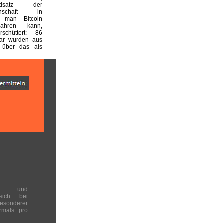
undsatz der
einschaft in
 man Bitcoin
wahren kann,
rschüttert: 86
lar wurden aus
 über das als
en und
 sich bei
onderer
rmals pro