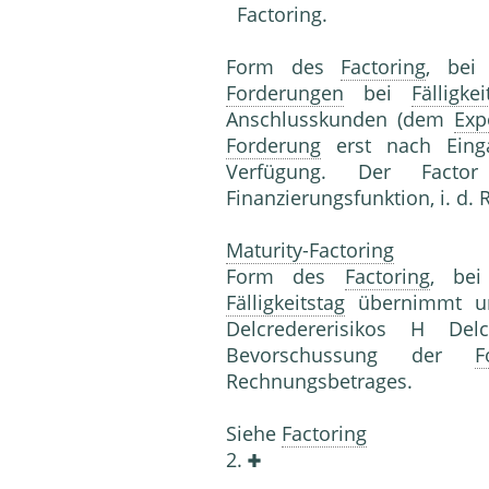
Factoring.
Form des
Factoring
, bei
Forderungen
bei
Fälligkei
Anschlusskunden (dem
Exp
Forderung
erst nach Ein
Verfügung. Der Fact
Finanzierungsfunktion, i. d. 
Maturity-Factoring
Form des
Factoring
, be
Fälligkeitstag
übernimmt u
Delcredererisikos H Del
Bevorschussung der
F
Rechnungsbetrages.
Siehe
Factoring
2.