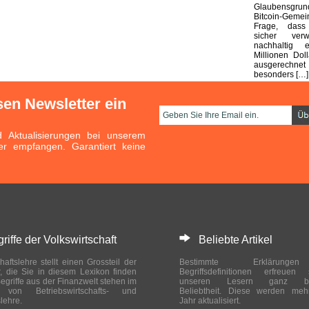
Glaubensgr
Bitcoin-Gem
Frage, dass
sicher ver
nachhaltig e
Millionen Dol
ausgerechnet
besonders […]
sen Newsletter ein
Aktualisierungen bei unserem
er empfangen. Garantiert keine
ffe der Volkswirtschaft
Beliebte Artikel
haftslehre stellt einen Grossteil der
Bestimmte Erklärung
r, die Sie in diesem Lexikon finden
Begriffsdefinitionen erfreuen
egriffe aus der Finanzwelt stehen im
unseren Lesern ganz bes
ch von Betriebswirtschafts- und
Beliebtheit. Diese werden meh
slehre.
Jahr aktualisiert.