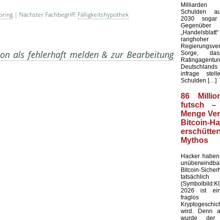
Milliarde
Schulden au
toring
| Nächster Fachbegriff:
Fälligkeitshypothek
2030 sogar 
Gegenü
„Handelsblat
ranghoher
Regierungsver
on als fehlerhaft melden & zur Bearbeitung
Sorge, da
Ratingagentur
Deutschlands 
infrage stel
Schulden […]
86 Millio
futsch –
Menge Ver
Bitcoin-H
erschütt
Mythos
Hacker haben 
unüberwindb
Bitcoin-Sicher
tatsächlic
(Symbolbild:K
2026 ist ei
fraglo
Kryptogeschi
wird. Denn 
wurde der f