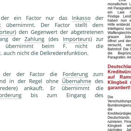
Eine Kü
monatlichen L
mit Paragrafen
ein Laie ni
Findige Leis
 der ein Factor nur das
Inkasso
der
haben nun ei
t
übernimmt. Der Factor stellt dem
Hilfe entdeckt
Intelligenz sor
orteur
) den Gegenwert der abgetretenen
Waffengleich
grauen Jobc
gang der
Zahlung
(des
Importeur
s) zur
öffnet und de
or übernimmt beim F. nicht die
versucht, ve
Bahnhof. Die S
R. auch nicht die Delkrederefunktion.
die Begründ
Paragrafen. A
Deutschla
Kreditwürd
i der der Factor die
Forderung
zum
auf Rams
nd in der Regel ohne
Übernahme
des
Klingbeil 
credere) ankauft. Er übernimmt die
garantiert!
orderung
bis zum Eingang des
Die am
Verschuldun
Bundesregier
die inte
Kreditwürdigke
Deutschlands
ruinieren. Fin
Klingbeil wi
nächstes J