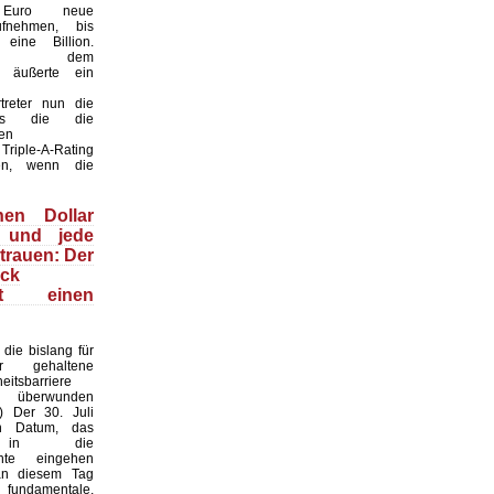
n Euro neue
fnehmen, bis
eine Billion.
ber dem
t“ äußerte ein
treter nun die
ss die die
en
Triple-A-Rating
len, wenn die
nen Dollar
 und jede
trauen: Der
ack
ert einen
die bislang für
ar gehaltene
heitsbarriere
h überwunden
I) Der 30. Juli
n Datum, das
s in die
chte eingehen
an diesem Tag
undamentale,