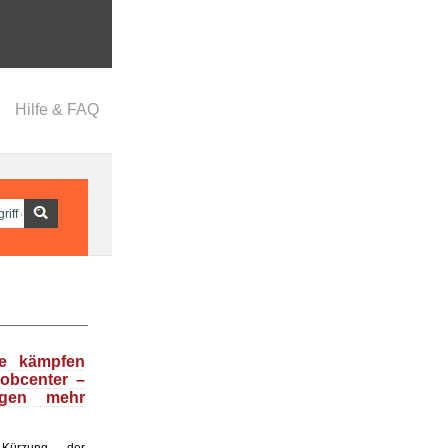
Hilfe & FAQ
se kämpfen
obcenter –
egen mehr