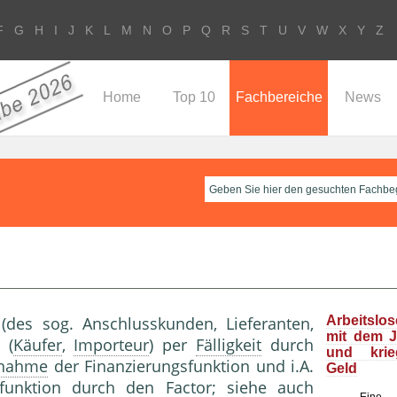
F
G
H
I
J
K
L
M
N
O
P
Q
R
S
T
U
V
W
X
Y
Z
Home
Top 10
Fachbereiche
News
(des sog. Anschlusskunden, Lieferanten,
Arbeitslo
mit dem J
 (
Käufer
,
Importeur
) per
Fälligkeit
durch
und kri
nahme
der Finanzierungsfunktion und i.A.
Geld
­funktion durch den Factor; siehe auch