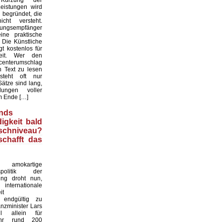
rzung der
eistungen wird
 begründet, die
cht versteht.
tungsempfänger
ne praktische
. Die Künstliche
gt kostenlos für
heit. Wer den
enterumschlag
n Text zu lesen
rsteht oft nur
ätze sind lang,
ungen voller
m Ende […]
nds
igkeit bald
chniveau?
schafft das
okartige
gspolitik der
ung droht nun,
rnationale
it
 endgültig zu
anzminister Lars
ll allein für
ahr rund 200