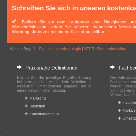
Schreiben Sie sich in unseren kostenlo
Bleiben Sie auf dem Laufenden über Neuigkeiten und 
Wirtschaftslexikon, indem Sie unseren monatlichen Newslett
Werbung. Jederzeit mit einem Klick abbestellbar.
Weitere Begriffe :
Expansionspreisstrategie
|
MTCR
|
Dividendenaktien
Praxisnahe Definitionen
Fachbegri
Nutzen Sie die jeweilige Begriffserklärung
Die Volkswirtsc
bei Ihrer täglichen Arbeit. Jede Definition ist
Fachtermini vo
wesentlich umfangreicher angelegt als in
werden. Viele B
einem gewöhnlichen Glossar.
Schnittberei
Volkswirtschaft
Marketing
Investit
Definition
Marktve
Konditionenpolitik
Umsatzs