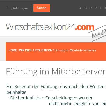
Empfehlungen
A
B
C
D
E
HOME
/
WIRTSCHAFTSLEXIKON
/ Führung im Mitarbeiterverhältnis
Führung im Mitarbeiterver
Ein Konzept der
Führung
, das nach den Worten
beinhaltet:
· “Die betrieblichen Entscheidungen werden
nicht mehr lediglich von e