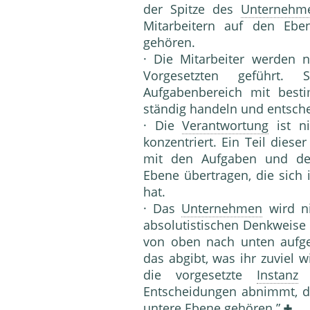
der Spitze des
Unternehm
Mitarbeitern auf den Eb
gehören.
· Die Mitarbeiter werden 
Vorgesetzten geführt.
Aufgabenbereich mit bes
ständig handeln und entsch
· Die
Verantwortung
ist ni
konzentriert. Ein Teil dies
mit den Aufgaben und d
Ebene übertragen, die sich
hat.
· Das
Unternehmen
wird ni
absolutistischen Denkweis
von oben nach unten aufge
das abgibt, was ihr zuviel 
die vorge­setzte
Instanz
d
Entscheidungen abnimmt, d
untere Ebene gehören.”