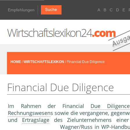
Empfehlungen
A
B
C
D
E
HOME
/
WIRTSCHAFTSLEXIKON
/ Financial Due Diligence
Financial Due Diligence
Im Rahmen der Financial
Due Diligence
Rechnungswesen
s sowie die vergangene, gegenw
und
Ertragslage
des Zielunternehmens einer d
Wagner/Russ in WP-Handbuch 