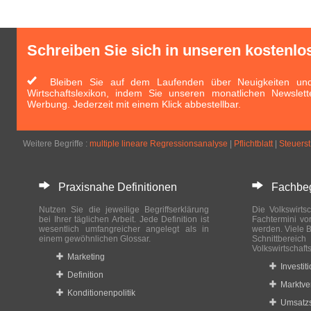
Schreiben Sie sich in unseren kostenlo
Bleiben Sie auf dem Laufenden über Neuigkeiten und 
Wirtschaftslexikon, indem Sie unseren monatlichen Newslett
Werbung. Jederzeit mit einem Klick abbestellbar.
Weitere Begriffe :
multiple lineare Regressionsanalyse
|
Pflichtblatt
|
Steuers
Praxisnahe Definitionen
Fachbegri
Nutzen Sie die jeweilige Begriffserklärung
Die Volkswirtsc
bei Ihrer täglichen Arbeit. Jede Definition ist
Fachtermini vo
wesentlich umfangreicher angelegt als in
werden. Viele B
einem gewöhnlichen Glossar.
Schnittberei
Volkswirtschaft
Marketing
Investit
Definition
Marktve
Konditionenpolitik
Umsatzs