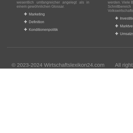
wesentlich umfangreicher angelegt als in
werden. Viele B
einem gewöhnlichen Glossar.
Schnittberei
Volkswirtschaft
Marketing
Investit
Definition
Marktve
Konditionenpolitik
Umsatzs
© 2023-2024 Wirtschaftslexikon24.com All rights