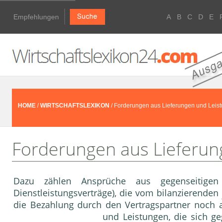
Empfehlungen
A
B
C
D
E
HOME
/
WIRTSCHAFTSLEXIKON
/ Forderungen aus Lieferungen und Leis
Forderungen aus Lieferun
Dazu zählen Ansprüche aus gegenseitigen 
Dienstleistungsverträ­ge), die vom bilanzierenden
die Bezahlung durch den Ver­tragspartner noch 
und
Leistung
en, die sich 