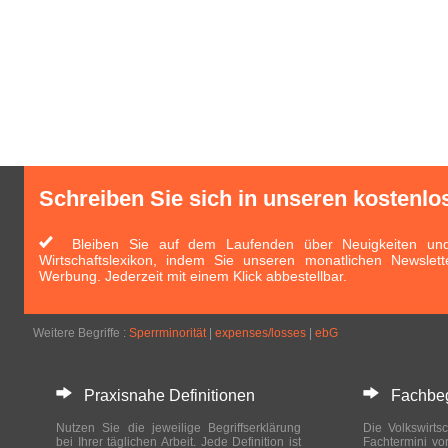
Schreiben Sie sich in unseren kostenlo
Bleiben Sie auf dem Laufenden über Neuigkeiten und 
Wirtschaftslexikon, indem Sie unseren monatlichen Newslett
Werbung. Jederzeit mit einem Klick abbestellbar.
Weitere Begriffe :
Sperrminorität
|
expenses/losses
|
ebG
Praxisnahe Definitionen
Fachbegri
Nutzen Sie die jeweilige Begriffserklärung
Die Volkswirtsc
bei Ihrer täglichen Arbeit. Jede Definition ist
Fachtermini vo